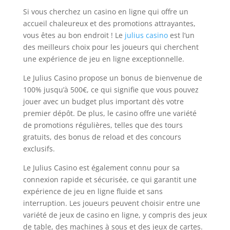
Si vous cherchez un casino en ligne qui offre un
accueil chaleureux et des promotions attrayantes,
vous êtes au bon endroit ! Le
julius casino
est l’un
des meilleurs choix pour les joueurs qui cherchent
une expérience de jeu en ligne exceptionnelle.
Le Julius Casino propose un bonus de bienvenue de
100% jusqu’à 500€, ce qui signifie que vous pouvez
jouer avec un budget plus important dès votre
premier dépôt. De plus, le casino offre une variété
de promotions régulières, telles que des tours
gratuits, des bonus de reload et des concours
exclusifs.
Le Julius Casino est également connu pour sa
connexion rapide et sécurisée, ce qui garantit une
expérience de jeu en ligne fluide et sans
interruption. Les joueurs peuvent choisir entre une
variété de jeux de casino en ligne, y compris des jeux
de table, des machines à sous et des jeux de cartes.