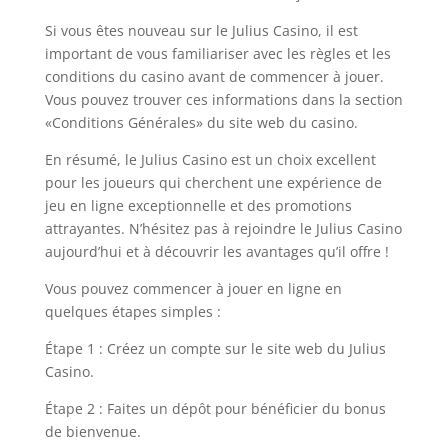
Si vous êtes nouveau sur le Julius Casino, il est
important de vous familiariser avec les règles et les
conditions du casino avant de commencer à jouer.
Vous pouvez trouver ces informations dans la section
«Conditions Générales» du site web du casino.
En résumé, le Julius Casino est un choix excellent
pour les joueurs qui cherchent une expérience de
jeu en ligne exceptionnelle et des promotions
attrayantes. N’hésitez pas à rejoindre le Julius Casino
aujourd’hui et à découvrir les avantages qu’il offre !
Vous pouvez commencer à jouer en ligne en
quelques étapes simples :
Étape 1 : Créez un compte sur le site web du Julius
Casino.
Étape 2 : Faites un dépôt pour bénéficier du bonus
de bienvenue.