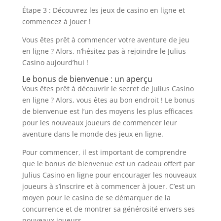
Étape 3 : Découvrez les jeux de casino en ligne et
commencez à jouer !
Vous êtes prêt à commencer votre aventure de jeu
en ligne ? Alors, n’hésitez pas à rejoindre le Julius
Casino aujourd’hui !
Le bonus de bienvenue : un aperçu
Vous êtes prêt à découvrir le secret de Julius Casino
en ligne ? Alors, vous êtes au bon endroit ! Le bonus
de bienvenue est l’un des moyens les plus efficaces
pour les nouveaux joueurs de commencer leur
aventure dans le monde des jeux en ligne.
Pour commencer, il est important de comprendre
que le bonus de bienvenue est un cadeau offert par
Julius Casino en ligne pour encourager les nouveaux
joueurs à s’inscrire et à commencer à jouer. C’est un
moyen pour le casino de se démarquer de la
concurrence et de montrer sa générosité envers ses
nouveaux joueurs.