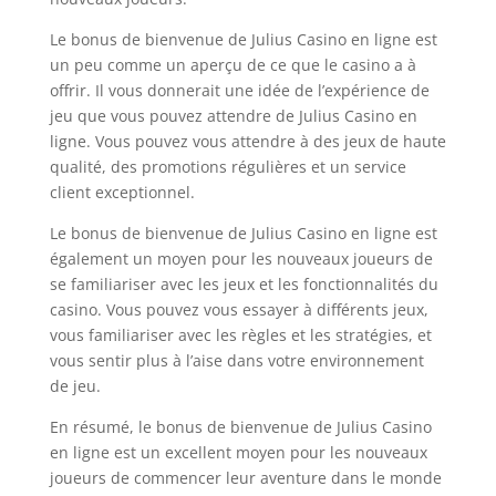
Le bonus de bienvenue de Julius Casino en ligne est
un peu comme un aperçu de ce que le casino a à
offrir. Il vous donnerait une idée de l’expérience de
jeu que vous pouvez attendre de Julius Casino en
ligne. Vous pouvez vous attendre à des jeux de haute
qualité, des promotions régulières et un service
client exceptionnel.
Le bonus de bienvenue de Julius Casino en ligne est
également un moyen pour les nouveaux joueurs de
se familiariser avec les jeux et les fonctionnalités du
casino. Vous pouvez vous essayer à différents jeux,
vous familiariser avec les règles et les stratégies, et
vous sentir plus à l’aise dans votre environnement
de jeu.
En résumé, le bonus de bienvenue de Julius Casino
en ligne est un excellent moyen pour les nouveaux
joueurs de commencer leur aventure dans le monde