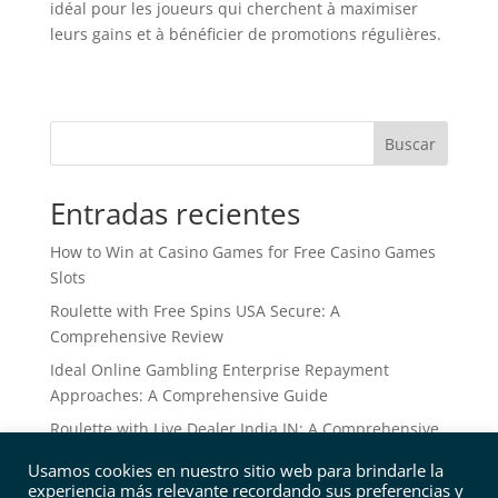
idéal pour les joueurs qui cherchent à maximiser
leurs gains et à bénéficier de promotions régulières.
Buscar
Entradas recientes
How to Win at Casino Games for Free Casino Games
Slots
Roulette with Free Spins USA Secure: A
Comprehensive Review
Ideal Online Gambling Enterprise Repayment
Approaches: A Comprehensive Guide
Roulette with Live Dealer India IN: A Comprehensive
Guide
Usamos cookies en nuestro sitio web para brindarle la
Roulette Systeme Neu: Alles, was Sie wissen müssen
experiencia más relevante recordando sus preferencias y