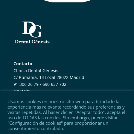
Contacto
Clínica Dental Génesis
C/ Rumania, 14 Local 28022 Madrid
91 306 26 79 / 690 637 702
Horario:
De 10h a 14h y de 17h a 20h, de lunes a viernes
Usamos cookies en nuestro sitio web para brindarle la
Atendemos con cita previa
experiencia más relevante recordando sus preferencias y
visitas repetidas. Al hacer clic en "Aceptar todo", acepta el
uso de TODAS las cookies. Sin embargo, puede visitar
Legal
"Configuración de cookies" para proporcionar un
Política de Cookies
consentimiento controlado.