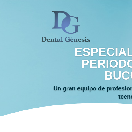
ESPECIAL
PERIODO
BUC
Un gran equipo de profesion
tecn