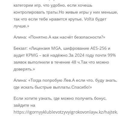
категории игр, что удобно, если хочешь
контролировать траты.Но живые игры у них меньше,
так что если тебе нравится крупье, Volta будет
лучше.»
Алина: «Понятно.А как насчёт безопасности?»
Бекзат: «Лицензия MGA, шифрование AES‑256 и
аудит KPMG – всё надёжно.За 2024 году почти 99%
заявок выполнили в течение 48 ч.Так что можно
доверять.»
Алина: «Тогда попробую Лев.А если что, буду знать,
где искать быстрые выплаты.Спасибо!»
Если хотите узнать, где можно получить бонус,
зайдите на
https://igornyyklublevotzyvyigrokovonlayн.kz/hajtek.