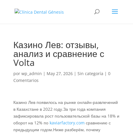
Казино Лев: отзывы,
анализ и сравнение с
Volta
por
wp_admin
|
May 27, 2026
|
Sin categoría
|
0
Comentarios
Казино Лев появилось на рынке онлайн‑развлечений
в Казахстане в 2022 году.За три года компания
зафиксировала рост пользовательской базы на 18% и
оборот на 12% по
kaviarfactory.com
сравнению с
предыдущим годом.Ниже разберём, почему