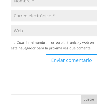
Guarda mi nombre, correo electrónico y web en
este navegador para la próxima vez que comente.
Buscar