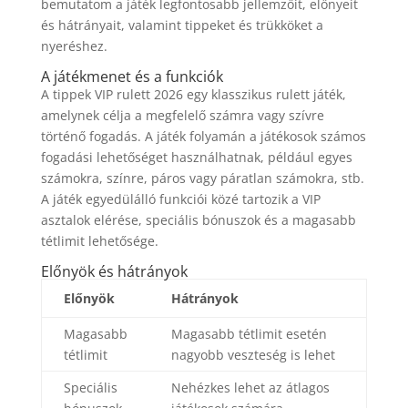
bemutatom a játék legfontosabb jellemzőit, előnyeit
és hátrányait, valamint tippeket és trükköket a
nyeréshez.
A játékmenet és a funkciók
A tippek VIP rulett 2026 egy klasszikus rulett játék,
amelynek célja a megfelelő számra vagy szívre
történő fogadás. A játék folyamán a játékosok számos
fogadási lehetőséget használhatnak, például egyes
számokra, színre, páros vagy páratlan számokra, stb.
A játék egyedülálló funkciói közé tartozik a VIP
asztalok elérése, speciális bónuszok és a magasabb
tétlimit lehetősége.
Előnyök és hátrányok
Előnyök
Hátrányok
Magasabb
Magasabb tétlimit esetén
tétlimit
nagyobb veszteség is lehet
Speciális
Nehézkes lehet az átlagos