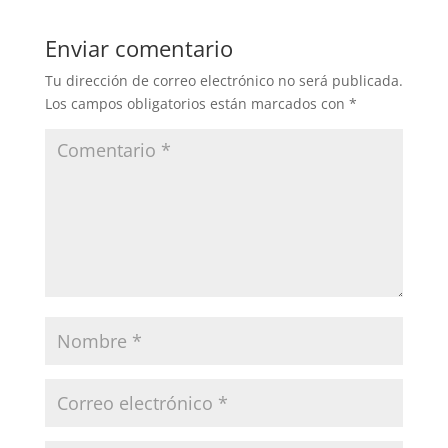
Enviar comentario
Tu dirección de correo electrónico no será publicada.
Los campos obligatorios están marcados con
*