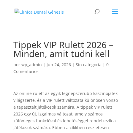
Tippek VIP Rulett 2026 –
Minden, amit tudni kell
por
wp_admin
|
Jun 24, 2026
|
Sin categoría
|
0
Comentarios
Az online rulett az egyik legnépszerűbb kaszinójáték
világszerte, és a VIP rulett változata különösen vonzó
a tapasztalt játékosok számára. A tippek VIP rulett
2026 egy új, izgalmas változat, amely számos
különleges funkcióval és lehetőséggel rendelkezik a
játékosok számára. Ebben a cikkben részletesen