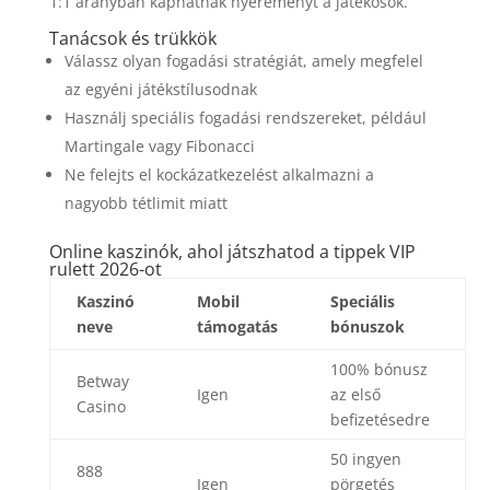
1:1 arányban kaphatnak nyereményt a játékosok.
Tanácsok és trükkök
Válassz olyan fogadási stratégiát, amely megfelel
az egyéni játékstílusodnak
Használj speciális fogadási rendszereket, például
Martingale vagy Fibonacci
Ne felejts el kockázatkezelést alkalmazni a
nagyobb tétlimit miatt
Online kaszinók, ahol játszhatod a tippek VIP
rulett 2026-ot
Kaszinó
Mobil
Speciális
neve
támogatás
bónuszok
100% bónusz
Betway
Igen
az első
Casino
befizetésedre
50 ingyen
888
Igen
pörgetés