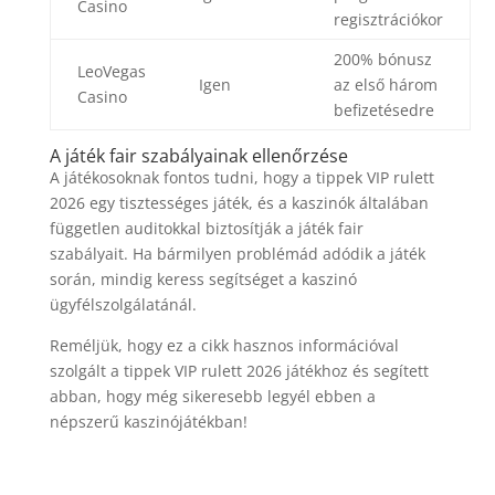
Casino
regisztrációkor
200% bónusz
LeoVegas
Igen
az első három
Casino
befizetésedre
A játék fair szabályainak ellenőrzése
A játékosoknak fontos tudni, hogy a tippek VIP rulett
2026 egy tisztességes játék, és a kaszinók általában
független auditokkal biztosítják a játék fair
szabályait. Ha bármilyen problémád adódik a játék
során, mindig keress segítséget a kaszinó
ügyfélszolgálatánál.
Reméljük, hogy ez a cikk hasznos információval
szolgált a tippek VIP rulett 2026 játékhoz és segített
abban, hogy még sikeresebb legyél ebben a
népszerű kaszinójátékban!