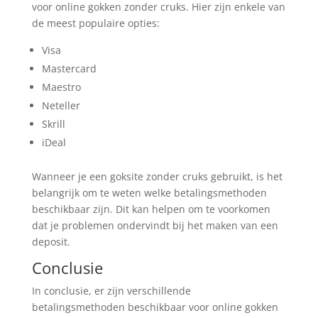
voor online gokken zonder cruks. Hier zijn enkele van
de meest populaire opties:
Visa
Mastercard
Maestro
Neteller
Skrill
iDeal
Wanneer je een goksite zonder cruks gebruikt, is het
belangrijk om te weten welke betalingsmethoden
beschikbaar zijn. Dit kan helpen om te voorkomen
dat je problemen ondervindt bij het maken van een
deposit.
Conclusie
In conclusie, er zijn verschillende
betalingsmethoden beschikbaar voor online gokken