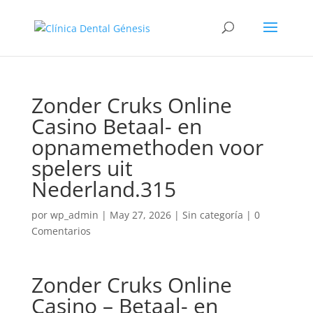
Zonder Cruks Online
Casino Betaal- en
opnamemethoden voor
spelers uit
Nederland.315
por
wp_admin
|
May 27, 2026
|
Sin categoría
|
0
Comentarios
Zonder Cruks Online
Casino – Betaal- en