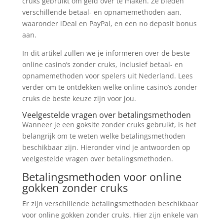
cruks gebruikt om geld over te maken. Ze bieden
verschillende betaal- en opnamemethoden aan,
waaronder iDeal en PayPal, en een no deposit bonus
aan.
In dit artikel zullen we je informeren over de beste
online casino’s zonder cruks, inclusief betaal- en
opnamemethoden voor spelers uit Nederland. Lees
verder om te ontdekken welke online casino’s zonder
cruks de beste keuze zijn voor jou.
Veelgestelde vragen over betalingsmethoden
Wanneer je een goksite zonder cruks gebruikt, is het
belangrijk om te weten welke betalingsmethoden
beschikbaar zijn. Hieronder vind je antwoorden op
veelgestelde vragen over betalingsmethoden.
Betalingsmethoden voor online
gokken zonder cruks
Er zijn verschillende betalingsmethoden beschikbaar
voor online gokken zonder cruks. Hier zijn enkele van