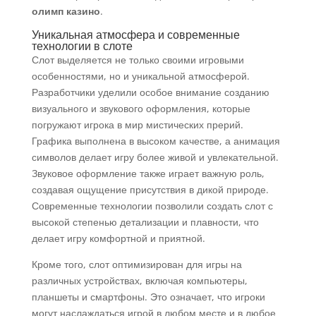
олимп казино
.
Уникальная атмосфера и современные
технологии в слоте
Слот выделяется не только своими игровыми
особенностями, но и уникальной атмосферой.
Разработчики уделили особое внимание созданию
визуального и звукового оформления, которые
погружают игрока в мир мистических прерий.
Графика выполнена в высоком качестве, а анимация
символов делает игру более живой и увлекательной.
Звуковое оформление также играет важную роль,
создавая ощущение присутствия в дикой природе.
Современные технологии позволили создать слот с
высокой степенью детализации и плавности, что
делает игру комфортной и приятной.
Кроме того, слот оптимизирован для игры на
различных устройствах, включая компьютеры,
планшеты и смартфоны. Это означает, что игроки
могут наслаждаться игрой в любом месте и в любое