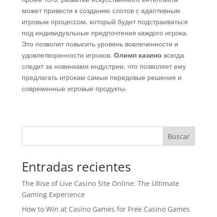
может привести к созданию слотов с адаптивным
игровым процессом, который будет подстраиваться
под индивидуальные предпочтения каждого игрока.
Это позволит повысить уровень вовлеченности и
удовлетворенности игроков.
Олимп казино
всегда
следит за новинками индустрии, что позволяет ему
предлагать игрокам самые передовые решения и
современные игровые продукты.
Buscar
Entradas recientes
The Rise of Live Casino Site Online: The Ultimate
Gaming Experience
How to Win at Casino Games for Free Casino Games