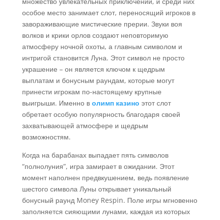
множество увлекательных приключений, и среди них
особое место занимает слот, переносящий игроков в
завораживающие мистические прерии. Звуки воя
волков и крики орлов создают неповторимую
атмосферу ночной охоты, а главным символом и
интригой становится Луна. Этот символ не просто
украшение – он является ключом к щедрым
выплатам и бонусным раундам, которые могут
принести игрокам по-настоящему крупные
выигрыши. Именно в
олимп казино
этот слот
обретает особую популярность благодаря своей
захватывающей атмосфере и щедрым
возможностям.
Когда на барабанах выпадает пять символов
“полнолуния”, игра замирает в ожидании. Этот
момент наполнен предвкушением, ведь появление
шестого символа Луны открывает уникальный
бонусный раунд Money Respin. Поле игры мгновенно
заполняется сияющими лунами, каждая из которых