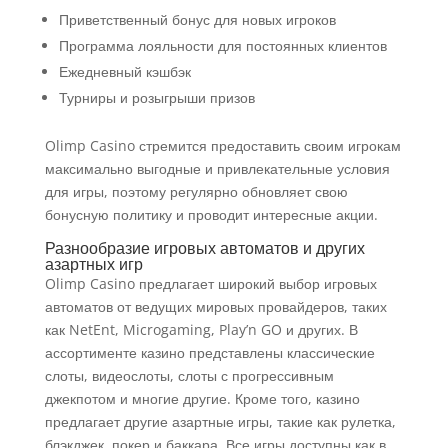
Приветственный бонус для новых игроков
Программа лояльности для постоянных клиентов
Ежедневный кэшбэк
Турниры и розыгрыши призов
Olimp Casino стремится предоставить своим игрокам
максимально выгодные и привлекательные условия
для игры, поэтому регулярно обновляет свою
бонусную политику и проводит интересные акции.
Разнообразие игровых автоматов и других
азартных игр
Olimp Casino предлагает широкий выбор игровых
автоматов от ведущих мировых провайдеров, таких
как NetEnt, Microgaming, Play’n GO и других. В
ассортименте казино представлены классические
слоты, видеослоты, слоты с прогрессивным
джекпотом и многие другие. Кроме того, казино
предлагает другие азартные игры, такие как рулетка,
блэкджек, покер и баккара. Все игры доступны как в