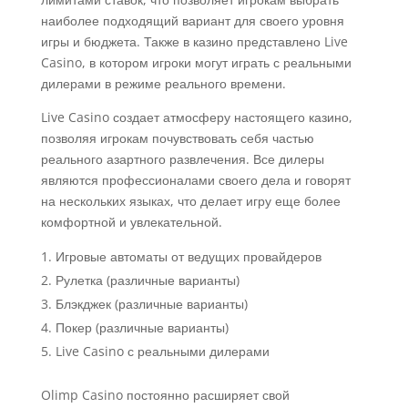
наиболее подходящий вариант для своего уровня
игры и бюджета. Также в казино представлено Live
Casino, в котором игроки могут играть с реальными
дилерами в режиме реального времени.
Live Casino создает атмосферу настоящего казино,
позволяя игрокам почувствовать себя частью
реального азартного развлечения. Все дилеры
являются профессионалами своего дела и говорят
на нескольких языках, что делает игру еще более
комфортной и увлекательной.
Игровые автоматы от ведущих провайдеров
Рулетка (различные варианты)
Блэкджек (различные варианты)
Покер (различные варианты)
Live Casino с реальными дилерами
Olimp Casino постоянно расширяет свой