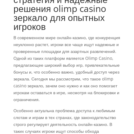
решения olimp casino
зеркало для опытных
игроков
В современном мире онлайн-казино, где конкуренция
неуклонно растет, игроки все чаще ищут надежные и
проверенные площадки для азартных развлечений.
Одной из таких платформ является Olimp Casino,
предлагающее широкий выбор игр, привлекательные
бонусы и, что особенно важно, удобный доступ через
зеркала. Сегодня мы рассмотрим, что такое olimp
casino зеркало, зачем оно нужно и как оно помогает
игрокам оставаться в игре, несмотря на блокировки и
ограничения.
Особенно актуальна проблема доступа к любимым
слотам и играм в тех странах, где законодательство
строго регулирует деятельность онлайн-казино. В
таких случаях игроки ищут способы обхода