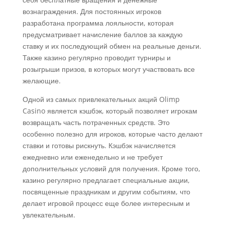
вознаграждения. Для постоянных игроков
разработана программа лояльности, которая
предусматривает начисление баллов за каждую
ставку и их последующий обмен на реальные деньги.
Также казино регулярно проводит турниры и
розыгрыши призов, в которых могут участвовать все
желающие.
Одной из самых привлекательных акций Olimp
Casino является кэшбэк, который позволяет игрокам
возвращать часть потраченных средств. Это
особенно полезно для игроков, которые часто делают
ставки и готовы рискнуть. Кэшбэк начисляется
ежедневно или еженедельно и не требует
дополнительных условий для получения. Кроме того,
казино регулярно предлагает специальные акции,
посвященные праздникам и другим событиям, что
делает игровой процесс еще более интересным и
увлекательным.