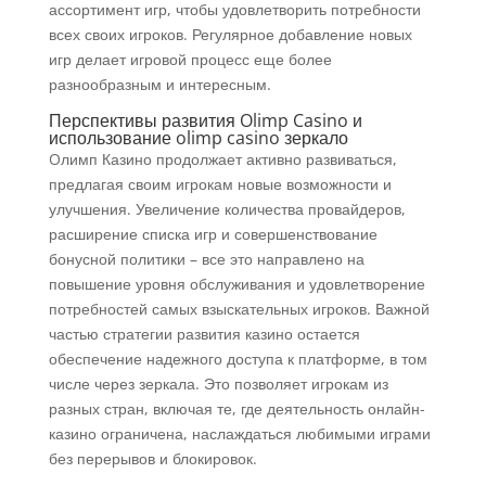
ассортимент игр, чтобы удовлетворить потребности
всех своих игроков. Регулярное добавление новых
игр делает игровой процесс еще более
разнообразным и интересным.
Перспективы развития Olimp Casino и
использование olimp casino зеркало
Oлимп Казино продолжает активно развиваться,
предлагая своим игрокам новые возможности и
улучшения. Увеличение количества провайдеров,
расширение списка игр и совершенствование
бонусной политики – все это направлено на
повышение уровня обслуживания и удовлетворение
потребностей самых взыскательных игроков. Важной
частью стратегии развития казино остается
обеспечение надежного доступа к платформе, в том
числе через зеркала. Это позволяет игрокам из
разных стран, включая те, где деятельность онлайн-
казино ограничена, наслаждаться любимыми играми
без перерывов и блокировок.