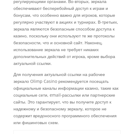
регулирующими органами. Во-вторых, зеркала
обеспечивают бесперебойный доступ к играм и
бонусам, что особенно важно для игроков, которые
регулярно участвуют в акциях и турнирах. В-третьих,
зеркала являются безопасным способом доступа к
казино, поскольку они используют те же протоколы
безопасности, что и основной сайт. Наконец,
использование зеркала не требует никаких
дополнительных действий от игрока, кроме выбора
актуальной ссылки.
Для получения актуальной ссылки на рабочее
зеркало Olimp Casino рекомендуется посещать
официальные каналы информации казино, такие как
социальные сети, email-рассылки или партнерские
сайты. Это гарантирует, что вы получите доступ к
надежному и безопасному зеркалу, которое не
содержит вредоносного программного обеспечения
или фишинговых схем.