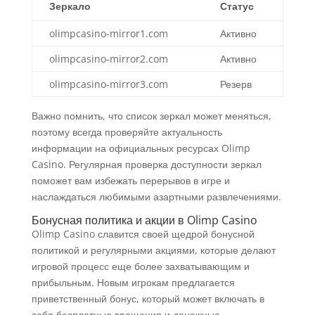
Зеркало
Статус
olimpcasino-mirror1.com
Активно
olimpcasino-mirror2.com
Активно
olimpcasino-mirror3.com
Резерв
Важно помнить, что список зеркал может меняться,
поэтому всегда проверяйте актуальность
информации на официальных ресурсах Olimp
Casino. Регулярная проверка доступности зеркал
поможет вам избежать перерывов в игре и
наслаждаться любимыми азартными развлечениями.
Бонусная политика и акции в Olimp Casino
Olimp Casino славится своей щедрой бонусной
политикой и регулярными акциями, которые делают
игровой процесс еще более захватывающим и
прибыльным. Новым игрокам предлагается
приветственный бонус, который может включать в
себя бесплатные вращения и денежные