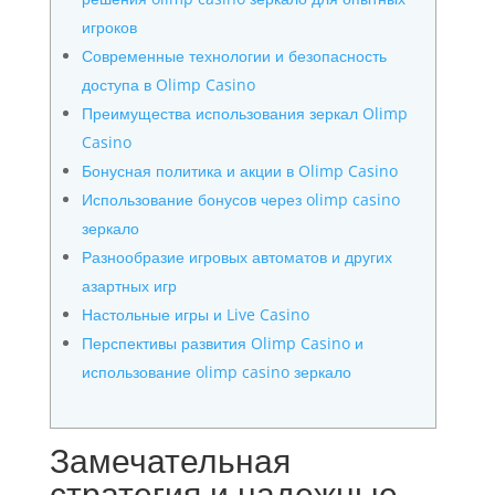
игроков
Современные технологии и безопасность
доступа в Olimp Casino
Преимущества использования зеркал Olimp
Casino
Бонусная политика и акции в Olimp Casino
Использование бонусов через olimp casino
зеркало
Разнообразие игровых автоматов и других
азартных игр
Настольные игры и Live Casino
Перспективы развития Olimp Casino и
использование olimp casino зеркало
Замечательная
стратегия и надежные