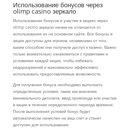
Использование бонусов через
olimp casino зеркало
Использование бонусов и участие в акциях через
olimp casino зеркало ничем не отличается от
использования их на основном сайте. Все бонусы и
акции доступны для игроков, независимо от того,
каким способом они получили доступ к казино. Важно
только внимательно ознакомиться с правилами и
условиями каждой акции, чтобы избежать
недоразумений и максимально эффективно
использовать предоставляемые возможности.
Для получения бонуса необходимо выполнить
определенные условия, такие как внесение
минимального депозита, ввод промокода или участие
в акции в течение определенного периода времени.
После выполнения условий бонус будет
автоматически начислен на ваш счет и станет
доступен для использования.