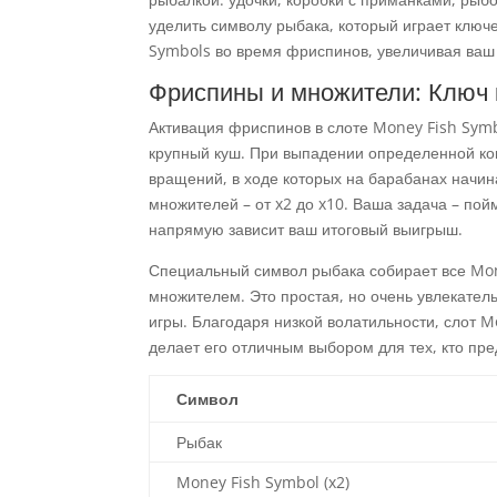
уделить символу рыбака, который играет ключ
Symbols во время фриспинов, увеличивая ваш
Фриспины и множители: Ключ 
Активация фриспинов в слоте Money Fish Symb
крупный куш. При выпадении определенной ко
вращений, в ходе которых на барабанах начи
множителей – от x2 до x10. Ваша задача – пой
напрямую зависит ваш итоговый выигрыш.
Специальный символ рыбака собирает все Mon
множителем. Это простая, но очень увлекател
игры. Благодаря низкой волатильности, слот 
делает его отличным выбором для тех, кто пр
Символ
Рыбак
Money Fish Symbol (x2)