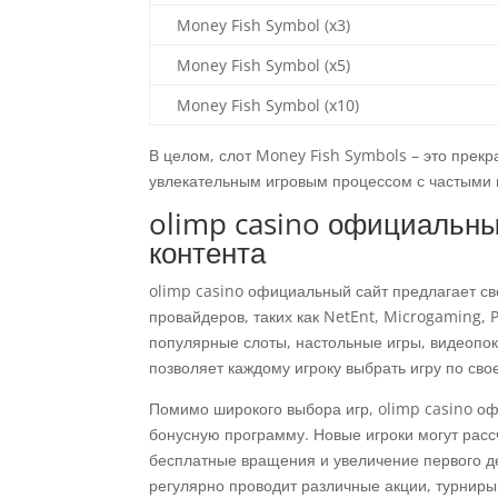
Money Fish Symbol (x3)
Money Fish Symbol (x5)
Money Fish Symbol (x10)
В целом, слот Money Fish Symbols – это прек
увлекательным игровым процессом с частыми
olimp casino официальны
контента
olimp casino официальный сайт предлагает с
провайдеров, таких как NetEnt, Microgaming, P
популярные слоты, настольные игры, видеопоке
позволяет каждому игроку выбрать игру по свое
Помимо широкого выбора игр, olimp casino о
бонусную программу. Новые игроки могут расс
бесплатные вращения и увеличение первого де
регулярно проводит различные акции, турниры