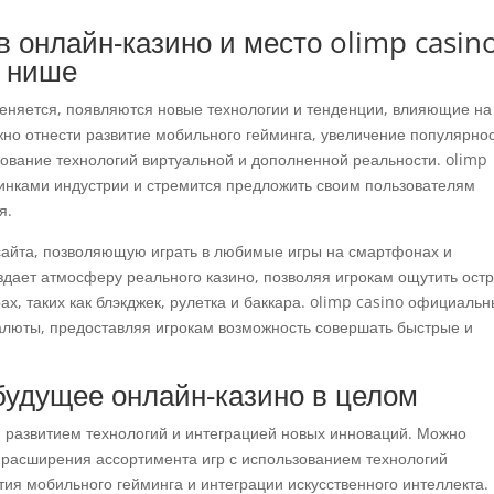
 онлайн-казино и место olimp casin
й нише
меняется, появляются новые технологии и тенденции, влияющие на
жно отнести развитие мобильного гейминга, увеличение популярно
ьзование технологий виртуальной и дополненной реальности. olimp
винками индустрии и стремится предложить своим пользователям
я.
сайта, позволяющую играть в любимые игры на смартфонах и
здает атмосферу реального казино, позволяя игрокам ощутить ост
ах, таких как блэкджек, рулетка и баккара. olimp casino официаль
алюты, предоставляя игрокам возможность совершать быстрые и
будущее онлайн-казино в целом
 развитием технологий и интеграцией новых инноваций. Можно
, расширения ассортимента игр с использованием технологий
тия мобильного гейминга и интеграции искусственного интеллекта.