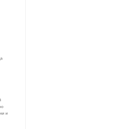
да
й
но
ки и