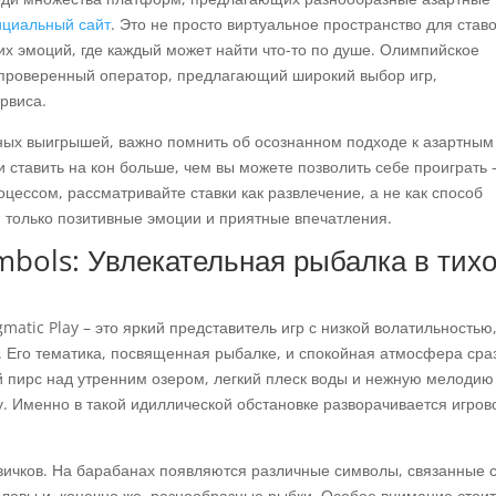
ициальный сайт
. Это не просто виртуальное пространство для ставо
х эмоций, где каждый может найти что-то по душе. Олимпийское
 проверенный оператор, предлагающий широкий выбор игр,
рвиса.
ных выигрышей, важно помнить об осознанном подходе к азартным
ставить на кон больше, чем вы можете позволить себе проиграть 
цессом, рассматривайте ставки как развлечение, а не как способ
м только позитивные эмоции и приятные впечатления.
mbols: Увлекательная рыбалка в тих
matic Play – это яркий представитель игр с низкой волатильностью
 Его тематика, посвященная рыбалке, и спокойная атмосфера сра
ий пирс над утренним озером, легкий плеск воды и нежную мелодию
 Именно в такой идиллической обстановке разворачивается игров
вичков. На барабанах появляются различные символы, связанные 
оловы и, конечно же, разнообразные рыбки. Особое внимание стои