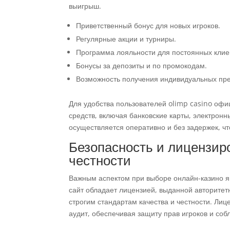
выигрыш.
Приветственный бонус для новых игроков.
Регулярные акции и турниры.
Программа лояльности для постоянных клие
Бонусы за депозиты и по промокодам.
Возможность получения индивидуальных пр
Для удобства пользователей olimp casino офи
средств, включая банковские карты, электрон
осуществляется оперативно и без задержек, ч
Безопасность и лицензир
честности
Важным аспектом при выборе онлайн-казино я
сайт обладает лицензией, выданной авторитетн
строгим стандартам качества и честности. Лиц
аудит, обеспечивая защиту прав игроков и со