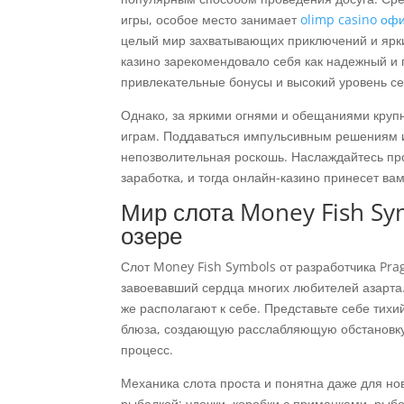
игры, особое место занимает
olimp casino оф
целый мир захватывающих приключений и ярки
казино зарекомендовало себя как надежный и
привлекательные бонусы и высокий уровень се
Однако, за яркими огнями и обещаниями круп
играм. Поддаваться импульсивным решениям и 
непозволительная роскошь. Наслаждайтесь про
заработка, и тогда онлайн-казино принесет ва
Мир слота Money Fish Sy
озере
Слот Money Fish Symbols от разработчика Prag
завоевавший сердца многих любителей азарта.
же располагают к себе. Представьте себе тих
блюза, создающую расслабляющую обстановку.
процесс.
Механика слота проста и понятна даже для но
рыбалкой: удочки, коробки с приманками, рыб