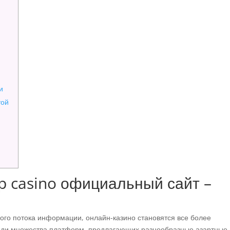
и
той
p casino официальный сайт –
ого потока информации, онлайн-казино становятся все более
еди множества платформ, предлагающих разнообразные азартные