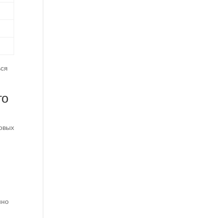
ься
го
овых
ино