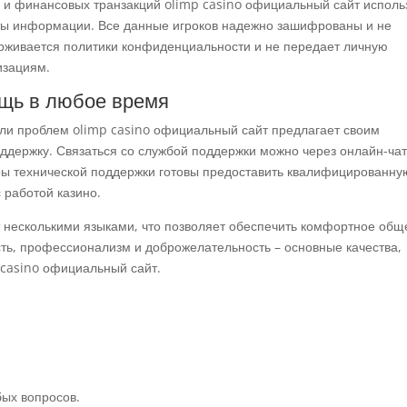
 и финансовых транзакций olimp casino официальный сайт исполь
ы информации. Все данные игроков надежно зашифрованы и не
ерживается политики конфиденциальности и не передает личную
изациям.
ощь в любое время
или проблем olimp casino официальный сайт предлагает своим
ддержку. Связаться со службой поддержки можно через онлайн-чат
ры технической поддержки готовы предоставить квалифицированну
 работой казино.
 несколькими языками, что позволяет обеспечить комфортное общ
сть, профессионализм и доброжелательность – основные качества,
 casino официальный сайт.
ых вопросов.