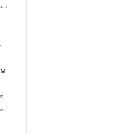
к, а
–
ом
,
зу
ой
с
т