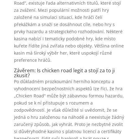
Road“, existuje řada alternativních titulů, které stojí
za zvážení. Mezi populární možnosti patří hry
založené na simulaci situací, kde hráči čelí
překážkám a snaží se dosáhnout cíle, nebo hry s
prvky hazardu a strategického rozhodování. Některé
kasina nabízí i tematicky podobné hry, kde místo
kuřete řídíte jiná zvířata nebo objekty. Většina online
kasin má široký výběr her, které uspokojí různé
preference hráčů.
Závěrem: Is chicken road legit a stojí za to ji
zkusit?
Po důkladném prozkoumání herního konceptu a
vyhodnocení bezpečnostních aspektů lze říci, že hra
„Chicken Road“ může být zábavnou formou hazardu,
pokud se k ní přistupuje s rozumem a
zodpovědností. Je však důležité si uvědomit, že se
jedná o hru založenou na náhodě a neexistuje žádný
zaručený způsob, jak vyhrát. Proto je nezbytné zvolit
si důvěryhodné kasino s platnou licencí a certifikáty
bezpečnosti, řídit svůj bankroll a hrát pouze s