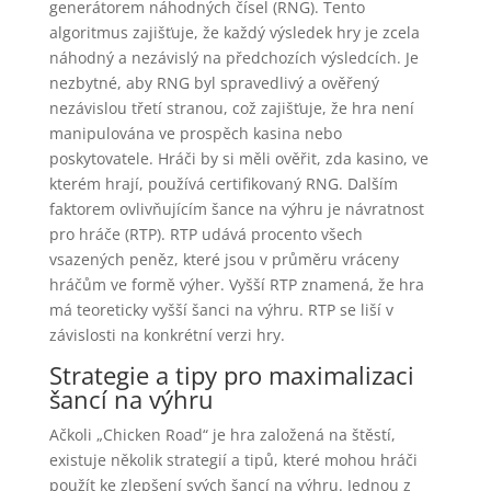
generátorem náhodných čísel (RNG). Tento
algoritmus zajišťuje, že každý výsledek hry je zcela
náhodný a nezávislý na předchozích výsledcích. Je
nezbytné, aby RNG byl spravedlivý a ověřený
nezávislou třetí stranou, což zajišťuje, že hra není
manipulována ve prospěch kasina nebo
poskytovatele. Hráči by si měli ověřit, zda kasino, ve
kterém hrají, používá certifikovaný RNG. Dalším
faktorem ovlivňujícím šance na výhru je návratnost
pro hráče (RTP). RTP udává procento všech
vsazených peněz, které jsou v průměru vráceny
hráčům ve formě výher. Vyšší RTP znamená, že hra
má teoreticky vyšší šanci na výhru. RTP se liší v
závislosti na konkrétní verzi hry.
Strategie a tipy pro maximalizaci
šancí na výhru
Ačkoli „Chicken Road“ je hra založená na štěstí,
existuje několik strategií a tipů, které mohou hráči
použít ke zlepšení svých šancí na výhru. Jednou z