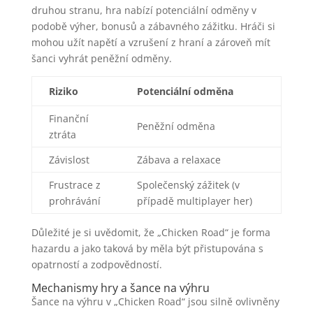
druhou stranu, hra nabízí potenciální odměny v
podobě výher, bonusů a zábavného zážitku. Hráči si
mohou užít napětí a vzrušení z hraní a zároveň mít
šanci vyhrát peněžní odměny.
Riziko
Potenciální odměna
Finanční
Peněžní odměna
ztráta
Závislost
Zábava a relaxace
Frustrace z
Společenský zážitek (v
prohrávání
případě multiplayer her)
Důležité je si uvědomit, že „Chicken Road“ je forma
hazardu a jako taková by měla být přistupována s
opatrností a zodpovědností.
Mechanismy hry a šance na výhru
Šance na výhru v „Chicken Road“ jsou silně ovlivněny