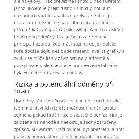
ale návykový. Hráč převezme kontrolu nad kuřetem,
jehož úkolem je přejít rušnou silnici plnou aut,
nákladních vozidel a dalších překážek. Cílem je
dostat kuře bezpečně na druhou stranu silnice,
přičemž každý úspěšný krok zvyšuje šanci na získání
bodů nebo odměny. Hra je často založena na
principu hazardu, kde hráči sází na to, jak daleko
kuře dokáže dojít, než bude sraženo. Kvalita grafiky a
zvuku se může lišit v závislosti na platformě a
poskytovateli, ale obecně je hra navržena tak, aby
byla vizuálně přitažlivá a poutavá.
Rizika a potenciální odměny při
hraní
Hraní hry „Chicken Road“ s sebou nese určitá rizika.
Jedním z hlavních rizik je možnost finanční ztráty,
zejména pokud hráč hraje o skutečné peníze. Hra je
založena na náhodě a neexistuje žádný zaručený
způsob, jak vyhrát. Hráči by měli být obezřetní a hrát
pouze s penězi, které si mohou dovolit prohrát. Na