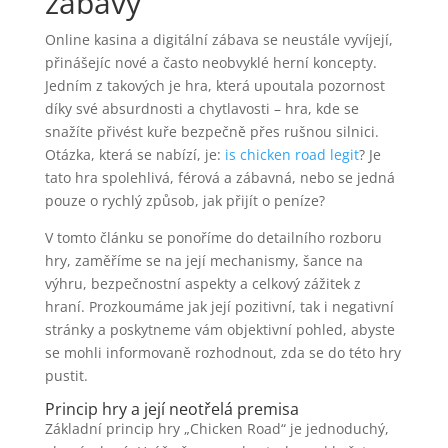
zábavy
Online kasina a digitální zábava se neustále vyvíjejí,
přinášejíc nové a často neobvyklé herní koncepty.
Jedním z takových je hra, která upoutala pozornost
díky své absurdnosti a chytlavosti – hra, kde se
snažíte přivést kuře bezpečně přes rušnou silnici.
Otázka, která se nabízí, je:
is chicken road legit
? Je
tato hra spolehlivá, férová a zábavná, nebo se jedná
pouze o rychlý způsob, jak přijít o peníze?
V tomto článku se ponoříme do detailního rozboru
hry, zaměříme se na její mechanismy, šance na
výhru, bezpečnostní aspekty a celkový zážitek z
hraní. Prozkoumáme jak její pozitivní, tak i negativní
stránky a poskytneme vám objektivní pohled, abyste
se mohli informovaně rozhodnout, zda se do této hry
pustit.
Princip hry a její neotřelá premisa
Základní princip hry „Chicken Road“ je jednoduchý,