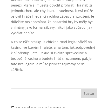
penězi, které si můžete dovolit prohrát. Hra nabízí
jednoduchou, ale chytlavou hratelnost, která může
oslovit hráče hledající rychlou zábavu a vzrušení. Je
důležité nezapomínat, že hazardní hry by měly být
vnímány jako forma zábavy, nikoli jako způsob, jak
vydělat peníze.
A co se týče otázky, is chicken road legit? Záleží na
kasinu, ve kterém hrajete, a na tom, jak zodpovědně
k ní přistupujete. Pokud si zvolíte spravedlivé a
bezpečné kasino a budete hrát s rozumem, pak je
tato hra legální a může přinést zajímavý herní
zážitek.
Buscar