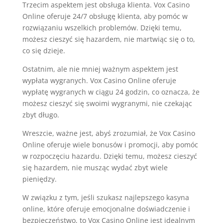
Trzecim aspektem jest obsługa klienta. Vox Casino
Online oferuje 24/7 obsługę klienta, aby pomóc w
rozwiązaniu wszelkich problemów. Dzięki temu,
możesz cieszyć się hazardem, nie martwiąc się o to,
co się dzieje.
Ostatnim, ale nie mniej ważnym aspektem jest
wypłata wygranych. Vox Casino Online oferuje
wypłatę wygranych w ciągu 24 godzin, co oznacza, że
możesz cieszyć się swoimi wygranymi, nie czekając
zbyt długo.
Wreszcie, ważne jest, abyś zrozumiał, że Vox Casino
Online oferuje wiele bonusów i promocji, aby pomóc
w rozpoczęciu hazardu. Dzięki temu, możesz cieszyć
się hazardem, nie musząc wydać zbyt wiele
pieniędzy.
W związku z tym, jeśli szukasz najlepszego kasyna
online, które oferuje emocjonalne doświadczenie i
bezpieczeństwo, to Vox Casino Online jest idealnym