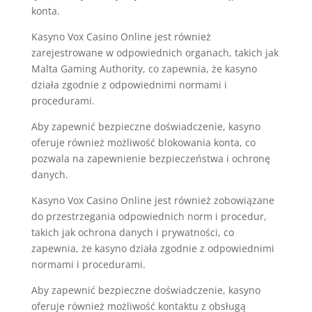
konta.
Kasyno Vox Casino Online jest również
zarejestrowane w odpowiednich organach, takich jak
Malta Gaming Authority, co zapewnia, że kasyno
działa zgodnie z odpowiednimi normami i
procedurami.
Aby zapewnić bezpieczne doświadczenie, kasyno
oferuje również możliwość blokowania konta, co
pozwala na zapewnienie bezpieczeństwa i ochronę
danych.
Kasyno Vox Casino Online jest również zobowiązane
do przestrzegania odpowiednich norm i procedur,
takich jak ochrona danych i prywatności, co
zapewnia, że kasyno działa zgodnie z odpowiednimi
normami i procedurami.
Aby zapewnić bezpieczne doświadczenie, kasyno
oferuje również możliwość kontaktu z obsługą