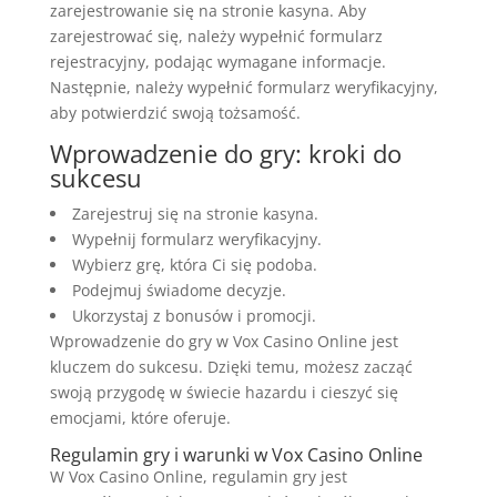
zarejestrowanie się na stronie kasyna. Aby
zarejestrować się, należy wypełnić formularz
rejestracyjny, podając wymagane informacje.
Następnie, należy wypełnić formularz weryfikacyjny,
aby potwierdzić swoją tożsamość.
Wprowadzenie do gry: kroki do
sukcesu
Zarejestruj się na stronie kasyna.
Wypełnij formularz weryfikacyjny.
Wybierz grę, która Ci się podoba.
Podejmuj świadome decyzje.
Ukorzystaj z bonusów i promocji.
Wprowadzenie do gry w Vox Casino Online jest
kluczem do sukcesu. Dzięki temu, możesz zacząć
swoją przygodę w świecie hazardu i cieszyć się
emocjami, które oferuje.
Regulamin gry i warunki w Vox Casino Online
W Vox Casino Online, regulamin gry jest