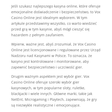
Jeśli szukasz najlepszego kasyna online, które oferuje
emocjonalne doświadczenie i bezpieczeństwo, to Vox
Casino Online jest idealnym wyborem. W tym
artykule przedstawimy wszystko, co warto wiedzieć
przed grą w tym kasynie, abyś mógł cieszyć się
hazardem z pełnym zaufaniem.
Wpierw, ważne jest, abyś zrozumiał, że Vox Casino
Online jest licencjonowane i regulowane przez Urząd
Nadzoru nad Kasynami w Polsce. To oznacza, że
kasyno jest kontrolowane i monitorowane, aby
zapewnić bezpieczeństwo i uczciwość gier.
Drugim ważnym aspektem jest wybór gier. Vox
Casino Online oferuje szeroki wybór gier
kasynowych, w tym popularne sloty, ruletke,
blackjacki i wiele innych. Główne marki, takie jak
NetEnt, Microgaming i Playtech, zapewniają, że gry
są niezwykle realistyczne i emocjonujące.