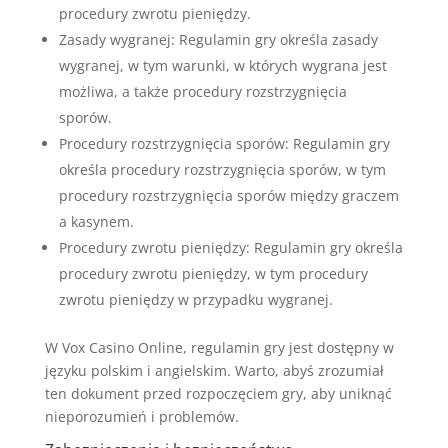
procedury zwrotu pieniędzy.
Zasady wygranej: Regulamin gry określa zasady
wygranej, w tym warunki, w których wygrana jest
możliwa, a także procedury rozstrzygnięcia
sporów.
Procedury rozstrzygnięcia sporów: Regulamin gry
określa procedury rozstrzygnięcia sporów, w tym
procedury rozstrzygnięcia sporów między graczem
a kasynem.
Procedury zwrotu pieniędzy: Regulamin gry określa
procedury zwrotu pieniędzy, w tym procedury
zwrotu pieniędzy w przypadku wygranej.
W Vox Casino Online, regulamin gry jest dostępny w
języku polskim i angielskim. Warto, abyś zrozumiał
ten dokument przed rozpoczęciem gry, aby uniknąć
nieporozumień i problemów.