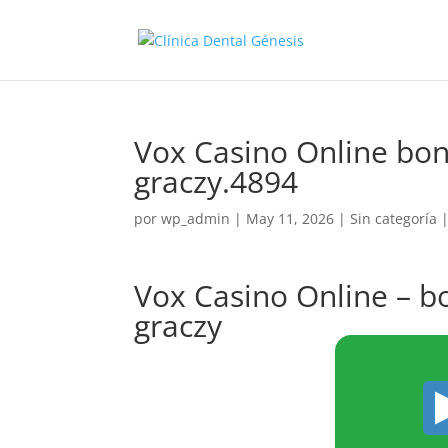
Vox Casino Online bon
graczy.4894
por
wp_admin
|
May 11, 2026
|
Sin categoría
Vox Casino Online – b
graczy