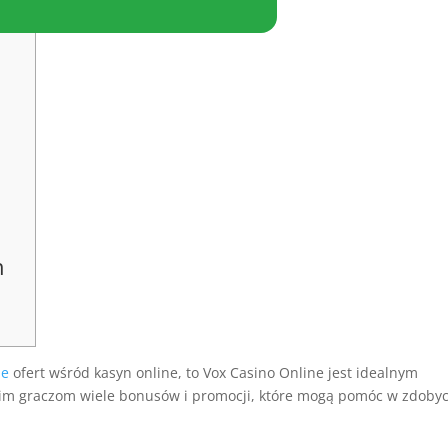
h
de
ofert wśród kasyn online, to Vox Casino Online jest idealnym
im graczom wiele bonusów i promocji, które mogą pomóc w zdobyc