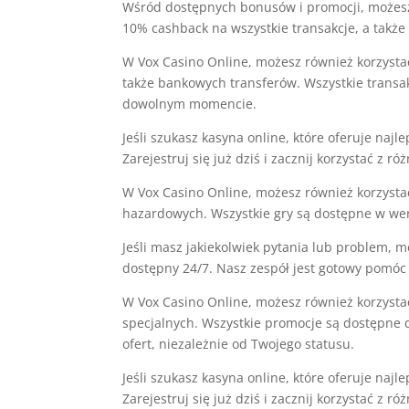
Wśród dostępnych bonusów i promocji, możesz 
10% cashback na wszystkie transakcje, a także 
W Vox Casino Online, możesz również korzystać
także bankowych transferów. Wszystkie transak
dowolnym momencie.
Jeśli szukasz kasyna online, które oferuje naj
Zarejestruj się już dziś i zacznij korzystać z r
W Vox Casino Online, możesz również korzystać z
hazardowych. Wszystkie gry są dostępne w wer
Jeśli masz jakiekolwiek pytania lub problem, m
dostępny 24/7. Nasz zespół jest gotowy pomóc
W Vox Casino Online, możesz również korzystać 
specjalnych. Wszystkie promocje są dostępne d
ofert, niezależnie od Twojego statusu.
Jeśli szukasz kasyna online, które oferuje naj
Zarejestruj się już dziś i zacznij korzystać z r