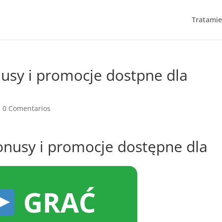
Tratamie
usy i promocje dostpne dla
|
0 Comentarios
onusy i promocje dostępne dla
GRAĆ