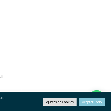
li
as.
a
Ajustes de Cookies
Aceptar Todo