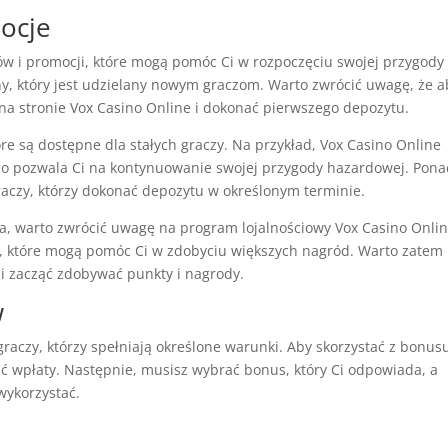
ocje
w i promocji, które mogą pomóc Ci w rozpoczęciu swojej przygody
ny, który jest udzielany nowym graczom. Warto zwrócić uwagę, że a
na stronie Vox Casino Online i dokonać pierwszego depozytu.
e są dostępne dla stałych graczy. Na przykład, Vox Casino Online
 co pozwala Ci na kontynuowanie swojej przygody hazardowej. Pona
raczy, którzy dokonać depozytu w określonym terminie.
ia, warto zwrócić uwagę na program lojalnościowy Vox Casino Onlin
y, które mogą pomóc Ci w zdobyciu większych nagród. Warto zatem
 i zacząć zdobywać punkty i nagrody.
w
raczy, którzy spełniają określone warunki. Aby skorzystać z bonus
ć wpłaty. Następnie, musisz wybrać bonus, który Ci odpowiada, a
wykorzystać.