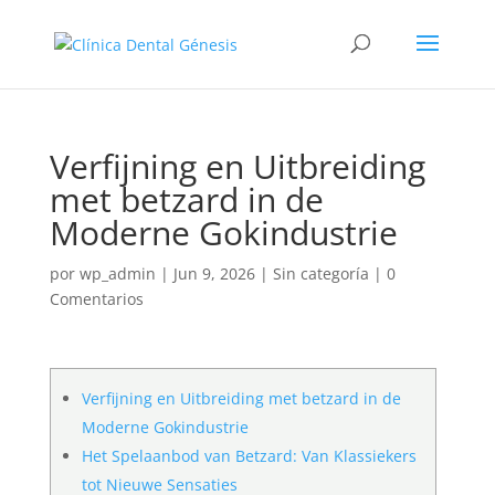
Verfijning en Uitbreiding
met betzard in de
Moderne Gokindustrie
por
wp_admin
|
Jun 9, 2026
|
Sin categoría
|
0
Comentarios
Verfijning en Uitbreiding met betzard in de
Moderne Gokindustrie
Het Spelaanbod van Betzard: Van Klassiekers
tot Nieuwe Sensaties