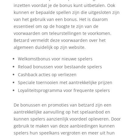
inzetten voordat je de bonus kunt uitbetalen. Ook
kunnen er bepaalde spellen zijn die uitgesloten zijn
van het gebruik van een bonus. Het is daarom
essentieel om op de hoogte te zijn van de
voorwaarden om teleurstellingen te voorkomen.
Betzard vermeldt deze voorwaarden over het
algemeen duidelijk op zijn website.
Welkomstbonus voor nieuwe spelers
Reload bonussen voor bestaande spelers
Cashback acties op verliezen
Speciale toernooien met aantrekkelijke prijzen
Loyaliteitsprogramma voor frequente spelers
De bonussen en promoties van betzard zijn een
aantrekkelijke aanvulling op het spelaanbod en
kunnen spelers aanzienlijk voordeel opleveren. Door
gebruik te maken van deze aanbiedingen kunnen
spelers hun speelkans vergroten en meer uit hun