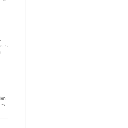
.
ases
k
r
n
den
ies