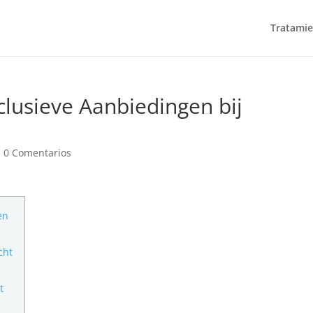
Tratamie
clusieve Aanbiedingen bij
|
0 Comentarios
en
cht
t