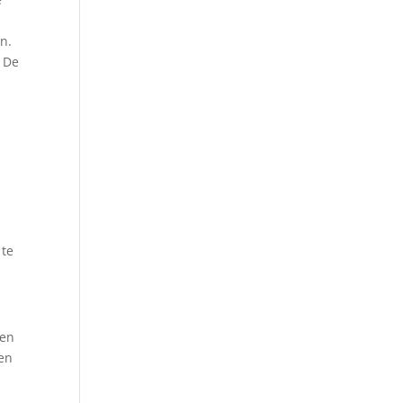
n.
. De
 te
pen
 en