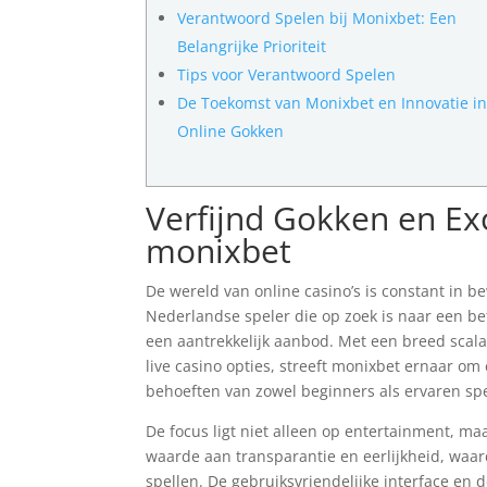
Verantwoord Spelen bij Monixbet: Een
Belangrijke Prioriteit
Tips voor Verantwoord Spelen
De Toekomst van Monixbet en Innovatie i
Online Gokken
Verfijnd Gokken en Ex
monixbet
De wereld van online casino’s is constant in 
Nederlandse speler die op zoek is naar een b
een aantrekkelijk aanbod. Met een breed scala
live casino opties, streeft monixbet ernaar o
behoeften van zowel beginners als ervaren spe
De focus ligt niet alleen op entertainment, m
waarde aan transparantie en eerlijkheid, waa
spellen. De gebruiksvriendelijke interface en 