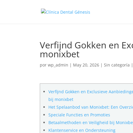
Verfijnd Gokken en Ex
monixbet
por
wp_admin
|
May 20, 2026
|
Sin categoría
Verfijnd Gokken en Exclusieve Aanbieding
bij monixbet
Het Spelaanbod van Monixbet: Een Overzi
Speciale Functies en Promoties
Betaalmethoden en Veiligheid bij Monixbe
Klantenservice en Ondersteuning