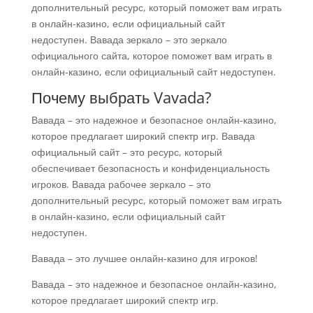
дополнительный ресурс, который поможет вам играть
в онлайн-казино, если официальный сайт
недоступен. Вавада зеркало – это зеркало
официального сайта, которое поможет вам играть в
онлайн-казино, если официальный сайт недоступен.
Почему выбрать Vavada?
Вавада – это надежное и безопасное онлайн-казино,
которое предлагает широкий спектр игр. Вавада
официальный сайт – это ресурс, который
обеспечивает безопасность и конфиденциальность
игроков. Вавада рабочее зеркало – это
дополнительный ресурс, который поможет вам играть
в онлайн-казино, если официальный сайт
недоступен.
Вавада – это лучшее онлайн-казино для игроков!
Вавада – это надежное и безопасное онлайн-казино,
которое предлагает широкий спектр игр.