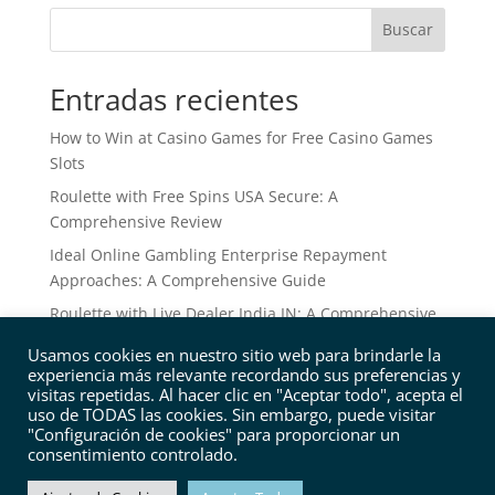
Buscar
Entradas recientes
How to Win at Casino Games for Free Casino Games
Slots
Roulette with Free Spins USA Secure: A
Comprehensive Review
Ideal Online Gambling Enterprise Repayment
Approaches: A Comprehensive Guide
Roulette with Live Dealer India IN: A Comprehensive
Guide
Usamos cookies en nuestro sitio web para brindarle la
Roulette Systeme Neu: Alles, was Sie wissen müssen
experiencia más relevante recordando sus preferencias y
visitas repetidas. Al hacer clic en "Aceptar todo", acepta el
uso de TODAS las cookies. Sin embargo, puede visitar
Comentarios recientes
"Configuración de cookies" para proporcionar un
consentimiento controlado.
No hay comentarios que mostrar.