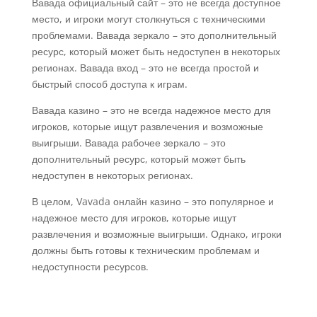
Вавада официальный сайт – это не всегда доступное
место, и игроки могут столкнуться с техническими
проблемами. Вавада зеркало – это дополнительный
ресурс, который может быть недоступен в некоторых
регионах. Вавада вход – это не всегда простой и
быстрый способ доступа к играм.
Вавада казино – это не всегда надежное место для
игроков, которые ищут развлечения и возможные
выигрыши. Вавада рабочее зеркало – это
дополнительный ресурс, который может быть
недоступен в некоторых регионах.
В целом, Vavada онлайн казино – это популярное и
надежное место для игроков, которые ищут
развлечения и возможные выигрыши. Однако, игроки
должны быть готовы к техническим проблемам и
недоступности ресурсов.