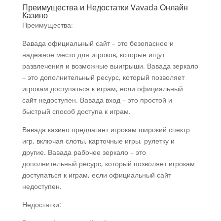
Преимущества и Недостатки Vavada Онлайн
Казино
Преимущества:
Вавада официальный сайт – это безопасное и
надежное место для игроков, которые ищут
развлечения и возможные выигрыши. Вавада зеркало
– это дополнительный ресурс, который позволяет
игрокам доступаться к играм, если официальный
сайт недоступен. Вавада вход – это простой и
быстрый способ доступа к играм.
Вавада казино предлагает игрокам широкий спектр
игр, включая слоты, карточные игры, рулетку и
другие. Вавада рабочее зеркало – это
дополнительный ресурс, который позволяет игрокам
доступаться к играм, если официальный сайт
недоступен.
Недостатки: