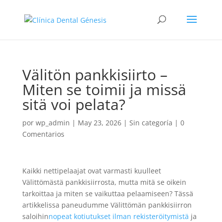
Välitön pankkisiirto –
Miten se toimii ja missä
sitä voi pelata?
por
wp_admin
|
May 23, 2026
|
Sin categoría
|
0
Comentarios
Kaikki nettipelaajat ovat varmasti kuulleet
Välittömästä pankkisiirrosta, mutta mitä se oikein
tarkoittaa ja miten se vaikuttaa pelaamiseen? Tässä
artikkelissa paneudumme Välittömän pankkisiirron
saloihin
nopeat kotiutukset ilman rekisteröitymistä
ja