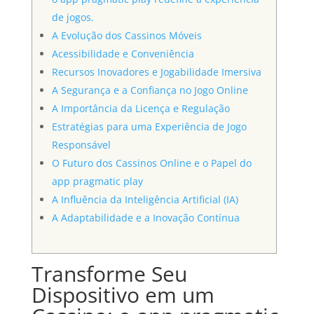
de jogos.
A Evolução dos Cassinos Móveis
Acessibilidade e Conveniência
Recursos Inovadores e Jogabilidade Imersiva
A Segurança e a Confiança no Jogo Online
A Importância da Licença e Regulação
Estratégias para uma Experiência de Jogo
Responsável
O Futuro dos Cassinos Online e o Papel do
app pragmatic play
A Influência da Inteligência Artificial (IA)
A Adaptabilidade e a Inovação Contínua
Transforme Seu
Dispositivo em um