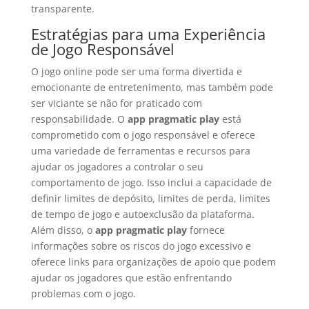
transparente.
Estratégias para uma Experiência
de Jogo Responsável
O jogo online pode ser uma forma divertida e
emocionante de entretenimento, mas também pode
ser viciante se não for praticado com
responsabilidade. O
app pragmatic play
está
comprometido com o jogo responsável e oferece
uma variedade de ferramentas e recursos para
ajudar os jogadores a controlar o seu
comportamento de jogo. Isso inclui a capacidade de
definir limites de depósito, limites de perda, limites
de tempo de jogo e autoexclusão da plataforma.
Além disso, o
app pragmatic play
fornece
informações sobre os riscos do jogo excessivo e
oferece links para organizações de apoio que podem
ajudar os jogadores que estão enfrentando
problemas com o jogo.