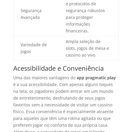
e protocolos de
Segurança
segurança robustos
Avançada
para proteger
informações
financeiras.
Ampla seleção de
Variedade de
slots, jogos de mesa e
Jogos
cassino ao vivo.
Acessibilidade e Conveniência
Uma das maiores vantagens do
app pragmatic play
é a sua acessibilidade. Com apenas alguns toques
na tela, os jogadores podem entrar em um mundo
de entretenimento, desfrutando de seus jogos
favoritos sem a necessidade de visitar um cassino
físico. Essa conveniência é especialmente atraente
para aqueles que têm uma rotina agitada ou que
preferem jogar no conforto de sua própria casa.
Além disso, a capacidade de jogar em trânsito,