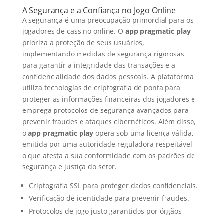
A Segurança e a Confiança no Jogo Online
A segurança é uma preocupação primordial para os
jogadores de cassino online. O
app pragmatic play
prioriza a proteção de seus usuários,
implementando medidas de segurança rigorosas
para garantir a integridade das transações e a
confidencialidade dos dados pessoais. A plataforma
utiliza tecnologias de criptografia de ponta para
proteger as informações financeiras dos jogadores e
emprega protocolos de segurança avançados para
prevenir fraudes e ataques cibernéticos. Além disso,
o
app pragmatic play
opera sob uma licença válida,
emitida por uma autoridade reguladora respeitável,
o que atesta a sua conformidade com os padrões de
segurança e justiça do setor.
Criptografia SSL para proteger dados confidenciais.
Verificação de identidade para prevenir fraudes.
Protocolos de jogo justo garantidos por órgãos