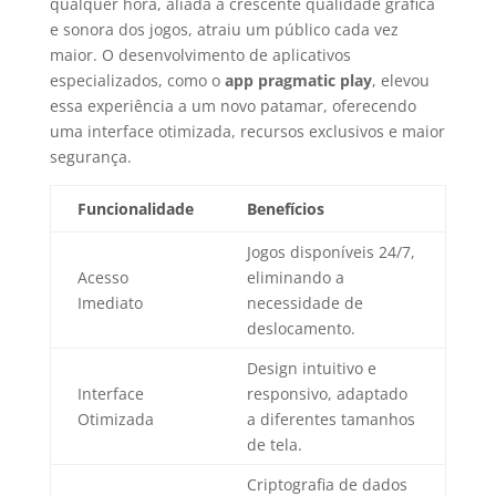
qualquer hora, aliada à crescente qualidade gráfica
e sonora dos jogos, atraiu um público cada vez
maior. O desenvolvimento de aplicativos
especializados, como o
app pragmatic play
, elevou
essa experiência a um novo patamar, oferecendo
uma interface otimizada, recursos exclusivos e maior
segurança.
Funcionalidade
Benefícios
Jogos disponíveis 24/7,
Acesso
eliminando a
Imediato
necessidade de
deslocamento.
Design intuitivo e
Interface
responsivo, adaptado
Otimizada
a diferentes tamanhos
de tela.
Criptografia de dados