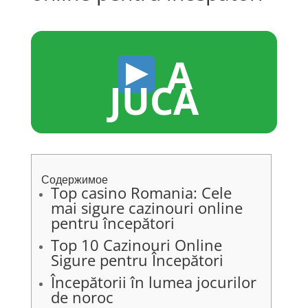
A
JUCA
Содержимое
Top casino Romania: Cele
mai sigure cazinouri online
pentru începători
Top 10 Cazinouri Online
Sigure pentru Începători
Începătorii în lumea jocurilor
de noroc