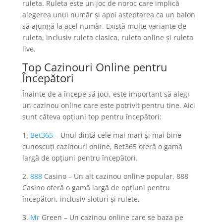
ruleta. Ruleta este un joc de noroc care implică
alegerea unui număr și apoi așteptarea ca un balon
să ajungă la acel număr. Există multe variante de
ruleta, inclusiv ruleta clasica, ruleta online și ruleta
live.
Top Cazinouri Online pentru
Începători
Înainte de a începe să joci, este important să alegi
un cazinou online care este potrivit pentru tine. Aici
sunt câteva opțiuni top pentru începători:
1.
Bet365
– Unul dintă cele mai mari și mai bine
cunoscuți cazinouri online, Bet365 oferă o gamă
largă de opțiuni pentru începători.
2.
888
Casino – Un alt cazinou online popular, 888
Casino oferă o gamă largă de opțiuni pentru
începători, inclusiv sloturi și rulete.
3.
Mr
Green – Un cazinou online care se baza pe