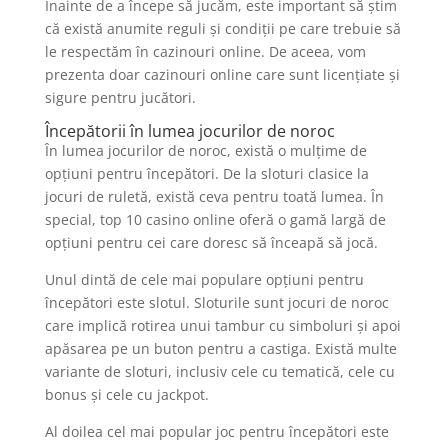
Înainte de a începe să jucăm, este important să știm
că există anumite reguli și condiții pe care trebuie să
le respectăm în cazinouri online. De aceea, vom
prezenta doar cazinouri online care sunt licențiate și
sigure pentru jucători.
Începătorii în lumea jocurilor de noroc
În lumea jocurilor de noroc, există o mulțime de
opțiuni pentru începători. De la sloturi clasice la
jocuri de ruletă, există ceva pentru toată lumea. În
special, top 10 casino online oferă o gamă largă de
opțiuni pentru cei care doresc să înceapă să jocă.
Unul dintă de cele mai populare opțiuni pentru
începători este slotul. Sloturile sunt jocuri de noroc
care implică rotirea unui tambur cu simboluri și apoi
apăsarea pe un buton pentru a castiga. Există multe
variante de sloturi, inclusiv cele cu tematică, cele cu
bonus și cele cu jackpot.
Al doilea cel mai popular joc pentru începători este