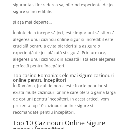
siguranța și încrederea sa, oferind experiențe de joc
sigure și încredibile.
și așa mai departe…
Înainte de a începe să joci, este important să știm că
alegerea unui cazinou online sigur și încredibil este
crucială pentru a evita pierderi și a asigura o
experiență de joc plăcută și sigură. Prin urmare,
alegerea unui cazinou din această listă este alegerea
perfectă pentru începători.
Top casino Romania: Cele mai sigure cazinouri
online pentru începători
În România, jocul de noroc este foarte popular și
există multe cazinouri online care oferă o gamă largă
de opțiuni pentru începători. În acest articol, vom
prezenta top 10 cazinouri online sigure și
recomandate pentru începători.
Top 10 Cazinouri Online Sigure