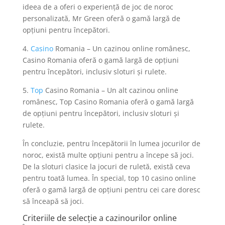
ideea de a oferi o experiență de joc de noroc
personalizată, Mr Green oferă o gamă largă de
opțiuni pentru începători.
4.
Casino
Romania – Un cazinou online românesc,
Casino Romania oferă o gamă largă de opțiuni
pentru începători, inclusiv sloturi și rulete.
5.
Top
Casino Romania – Un alt cazinou online
românesc, Top Casino Romania oferă o gamă largă
de opțiuni pentru începători, inclusiv sloturi și
rulete.
În concluzie, pentru începătorii în lumea jocurilor de
noroc, există multe opțiuni pentru a începe să joci.
De la sloturi clasice la jocuri de ruletă, există ceva
pentru toată lumea. În special, top 10 casino online
oferă o gamă largă de opțiuni pentru cei care doresc
să înceapă să joci.
Criteriile de selecție a cazinourilor online