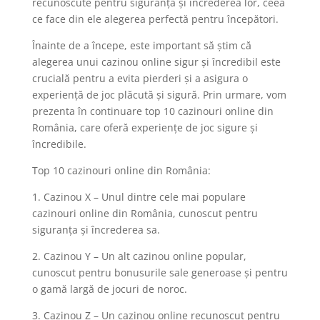
recunoscute pentru siguranța și încrederea lor, ceea
ce face din ele alegerea perfectă pentru începători.
Înainte de a începe, este important să știm că
alegerea unui cazinou online sigur și încredibil este
crucială pentru a evita pierderi și a asigura o
experiență de joc plăcută și sigură. Prin urmare, vom
prezenta în continuare top 10 cazinouri online din
România, care oferă experiențe de joc sigure și
încredibile.
Top 10 cazinouri online din România:
1. Cazinou X – Unul dintre cele mai populare
cazinouri online din România, cunoscut pentru
siguranța și încrederea sa.
2. Cazinou Y – Un alt cazinou online popular,
cunoscut pentru bonusurile sale generoase și pentru
o gamă largă de jocuri de noroc.
3. Cazinou Z – Un cazinou online recunoscut pentru