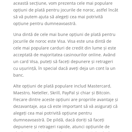
această secțiune, vom prezenta cele mai populare
opțiuni de plată pentru jocurile de noroc, astfel încât
să vă putem ajuta să alegeți cea mai potrivită
opțiune pentru dumneavoastră.
Una dintă de cele mai bune opțiuni de plată pentru
jocurile de noroc este Visa. Visa este una dintă de
cele mai populare carduri de credit din lume și este
acceptată de majoritatea casinourilor online. Având
un card Visa, puteți să faceți depunere și retrageri
cu ușurință, în special dacă aveți deja un cont la un
banc.
Alte opțiuni de plată populare includ Mastercard,
Maestro, Neteller, Skrill, PayPal și chiar și Bitcoin.
Fiecare dintre aceste opțiuni are propriile avantaje și
dezavantaje, așa că este important să vă asigurați că
alegeți cea mai potrivită opțiune pentru
dumneavoastră. De pildă, dacă doriți să faceți
depunere și retrageri rapide, atunci opțiunile de