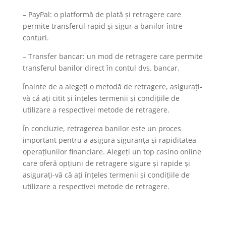
– PayPal: o platformă de plată și retragere care
permite transferul rapid și sigur a banilor între
conturi.
– Transfer bancar: un mod de retragere care permite
transferul banilor direct în contul dvs. bancar.
Înainte de a alegeți o metodă de retragere, asigurați-
vă că ați citit și înțeles termenii și condițiile de
utilizare a respectivei metode de retragere.
În concluzie, retragerea banilor este un proces
important pentru a asigura siguranța și rapiditatea
operațiunilor financiare. Alegeți un top casino online
care oferă opțiuni de retragere sigure și rapide și
asigurați-vă că ați înțeles termenii și condițiile de
utilizare a respectivei metode de retragere.