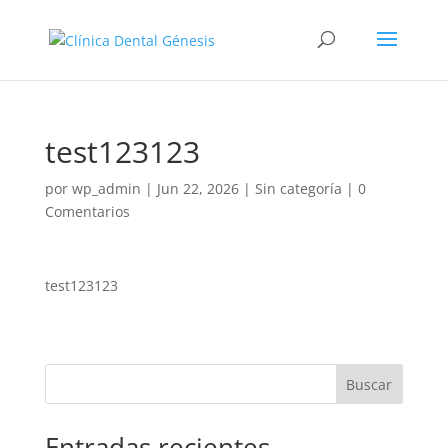
test123123
por
wp_admin
|
Jun 22, 2026
|
Sin categoría
|
0
Comentarios
test123123
Buscar
Entradas recientes