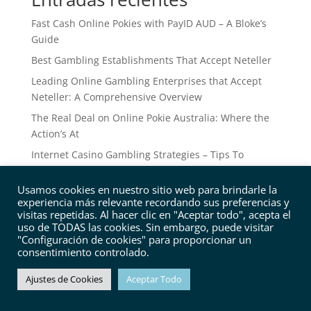
Fast Cash Online Pokies with PayID AUD – A Bloke’s
Guide
Best Gambling Establishments That Accept Neteller
Leading Online Gambling Enterprises that Accept
Neteller: A Comprehensive Overview
The Real Deal on Online Pokie Australia: Where the
Action’s At
Internet Casino Gambling Strategies – Tips To
Increase Your Chances Of Winning
Usamos cookies en nuestro sitio web para brindarle la
experiencia más relevante recordando sus preferencias y
Comentarios recientes
visitas repetidas. Al hacer clic en "Aceptar todo", acepta el
uso de TODAS las cookies. Sin embargo, puede visitar
No hay comentarios que mostrar.
"Configuración de cookies" para proporcionar un
consentimiento controlado.
Ajustes de Cookies
Aceptar Todo