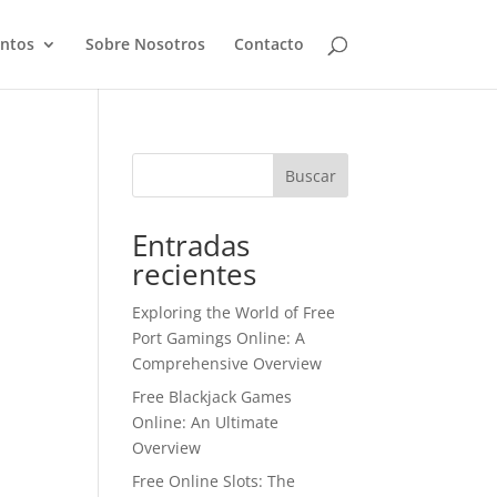
ntos
Sobre Nosotros
Contacto
Buscar
Entradas
recientes
Exploring the World of Free
Port Gamings Online: A
Comprehensive Overview
Free Blackjack Games
Online: An Ultimate
Overview
Free Online Slots: The