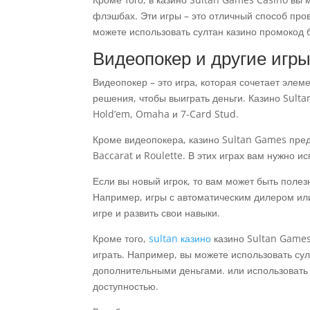
флэшбах. Эти игры – это отличный способ пров
можете использовать султан казино промокод б
Видеопокер и другие игры
Видеопокер – это игра, которая сочетает элем
решения, чтобы выиграть деньги. Казино Sult
Hold’em, Omaha и 7-Card Stud.
Кроме видеопокера, казино Sultan Games предл
Baccarat и Roulette. В этих играх вам нужно и
Если вы новый игрок, то вам может быть полез
Например, игры с автоматическим дилером или
игре и развить свои навыки.
Кроме того,
sultan казино
казино Sultan Games
играть. Например, вы можете использовать сул
дополнительными деньгами. или использовать с
доступностью.