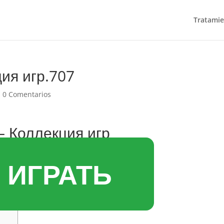
Tratamie
ия игр.707
|
0 Comentarios
– Коллекция игр
ИГРАТЬ