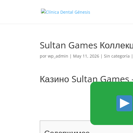
Sultan Games Коллекц
por
wp_admin
|
May 11, 2026
|
Sin categoría
Казино Sultan Games 
Содержимое