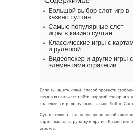
Большой выбор слот-игр в
казино султан
Самые популярные слот-
игры в казино султан
Классические игры с карта
и рулеткой
Видеопокер и другие игры 
элементами стратегии
Если вы ищете новый способ провести свободн
казино вы сможете найти широкий спектр игр, 
коллекцию игр, доступных в казино Sultan Gam
Султан казино – это популярное онлайн-казино
карточные игры, рулетку и другие. Казино им
игроков.