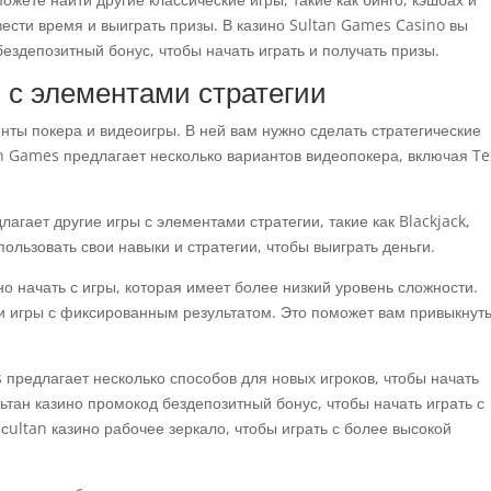
ести время и выиграть призы. В казино Sultan Games Casino вы
ездепозитный бонус, чтобы начать играть и получать призы.
 с элементами стратегии
енты покера и видеоигры. В ней вам нужно сделать стратегические
an Games предлагает несколько вариантов видеопокера, включая Te
агает другие игры с элементами стратегии, такие как Blackjack,
спользовать свои навыки и стратегии, чтобы выиграть деньги.
но начать с игры, которая имеет более низкий уровень сложности.
 игры с фиксированным результатом. Это поможет вам привыкнуть
 предлагает несколько способов для новых игроков, чтобы начать
ьтан казино промокод бездепозитный бонус, чтобы начать играть с
ultan казино рабочее зеркало, чтобы играть с более высокой