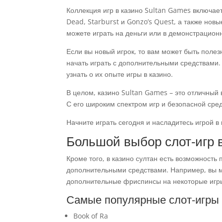
Коллекция игр в казино Sultan Games включает 
Dead, Starburst и Gonzo’s Quest, а также новы
можете играть на деньги или в демонстрацион
Если вы новый игрок, то вам может быть полез
начать играть с дополнительными средствами. 
узнать о их опыте игры в казино.
В целом, казино Sultan Games – это отличный 
С его широким спектром игр и безопасной сред
Начните играть сегодня и насладитесь игрой в
Большой выбор слот-игр в
Кроме того, в казино султан есть возможность
дополнительными средствами. Например, вы м
дополнительные фриспинсы на некоторые игр
Самые популярные слот-игры 
Book of Ra