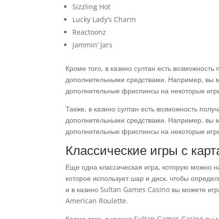
Sizzling Hot
Lucky Lady’s Charm
Reactoonz
Jammin’ Jars
Кроме того, в казино султан есть возможность
дополнительными средствами. Например, вы м
дополнительные фриспинсы на некоторые игр
Также, в казино султан есть возможность полу
дополнительными средствами. Например, вы м
дополнительные фриспинсы на некоторые игр
Классические игры с карт
Еще одна классическая игра, которую можно на
которое использует шар и диск, чтобы определи
и в казино Sultan Games Casino вы можете игр
American Roulette.
Кроме того, в казино Sultan Games Casino вы м