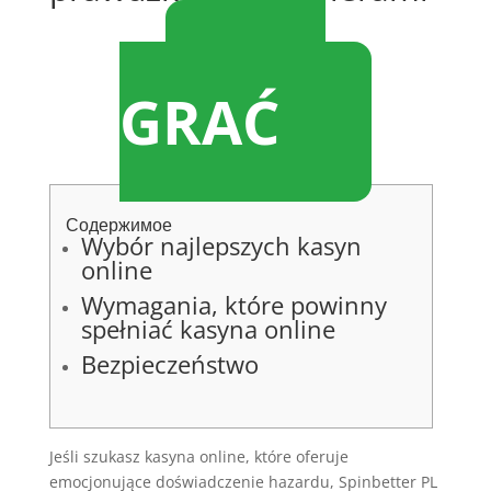
GRAĆ
Содержимое
Wybór najlepszych kasyn
online
Wymagania, które powinny
spełniać kasyna online
Bezpieczeństwo
Jeśli szukasz kasyna online, które oferuje
emocjonujące doświadczenie hazardu, Spinbetter PL