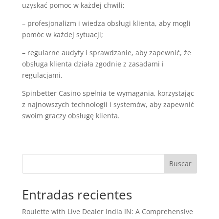
uzyskać pomoc w każdej chwili;
– profesjonalizm i wiedza obsługi klienta, aby mogli
pomóc w każdej sytuacji;
– regularne audyty i sprawdzanie, aby zapewnić, że
obsługa klienta działa zgodnie z zasadami i
regulacjami.
Spinbetter Casino spełnia te wymagania, korzystając
z najnowszych technologii i systemów, aby zapewnić
swoim graczy obsługę klienta.
Buscar
Entradas recientes
Roulette with Live Dealer India IN: A Comprehensive