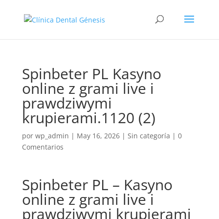
Spinbeter PL Kasyno
online z grami live i
prawdziwymi
krupierami.1120 (2)
por
wp_admin
|
May 16, 2026
|
Sin categoría
|
0
Comentarios
Spinbeter PL – Kasyno
online z grami live i
prawdziwymi krupierami