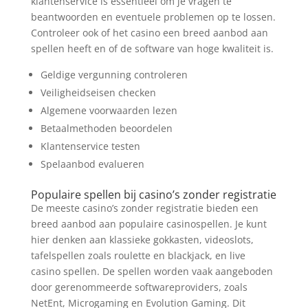
klantenservice is essentieel om je vragen te
beantwoorden en eventuele problemen op te lossen.
Controleer ook of het casino een breed aanbod aan
spellen heeft en of de software van hoge kwaliteit is.
Geldige vergunning controleren
Veiligheidseisen checken
Algemene voorwaarden lezen
Betaalmethoden beoordelen
Klantenservice testen
Spelaanbod evalueren
Populaire spellen bij casino’s zonder registratie
De meeste casino’s zonder registratie bieden een
breed aanbod aan populaire casinospellen. Je kunt
hier denken aan klassieke gokkasten, videoslots,
tafelspellen zoals roulette en blackjack, en live
casino spellen. De spellen worden vaak aangeboden
door gerenommeerde softwareproviders, zoals
NetEnt, Microgaming en Evolution Gaming. Dit