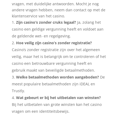
vragen, met duidelijke antwoorden. Mocht je nog
andere vragen hebben, neem dan contact op met de
klantenservice van het casino.
Zijn casino’s zonder cruks legaal?
Ja, zolang het
casino een geldige vergunning heeft en voldoet aan
de geldende wet- en regelgeving.
Hoe veilig zijn casino’s zonder registratie?
Casino’s zonder registratie zijn over het algemeen
veilig, maar het is belangrijk om te controleren of het
casino een betrouwbare vergunning heeft en
gebruik maakt van beveiligde betaalmethoden.
Welke betaalmethoden worden aangeboden?
De
meest populaire betaalmethoden zijn iDEAL en
Trustly.
Wat gebeurt er bij het uitbetalen van winsten?
Bij het uitbetalen van grote winsten kan het casino
vragen om een identiteitsbewijs.