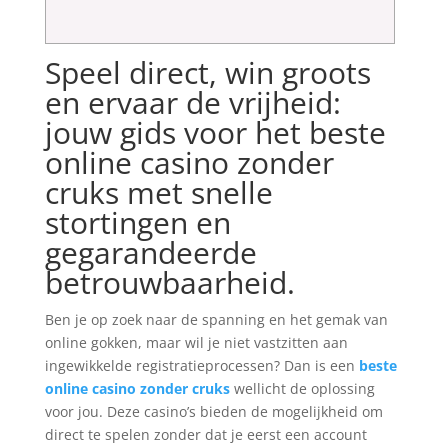
Speel direct, win groots
en ervaar de vrijheid:
jouw gids voor het beste
online casino zonder
cruks met snelle
stortingen en
gegarandeerde
betrouwbaarheid.
Ben je op zoek naar de spanning en het gemak van
online gokken, maar wil je niet vastzitten aan
ingewikkelde registratieprocessen? Dan is een
beste
online casino zonder cruks
wellicht de oplossing
voor jou. Deze casino’s bieden de mogelijkheid om
direct te spelen zonder dat je eerst een account