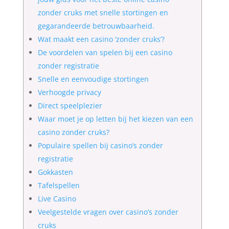
zonder cruks met snelle stortingen en
gegarandeerde betrouwbaarheid.
Wat maakt een casino ‘zonder cruks’?
De voordelen van spelen bij een casino
zonder registratie
Snelle en eenvoudige stortingen
Verhoogde privacy
Direct speelplezier
Waar moet je op letten bij het kiezen van een
casino zonder cruks?
Populaire spellen bij casino’s zonder
registratie
Gokkasten
Tafelspellen
Live Casino
Veelgestelde vragen over casino’s zonder
cruks