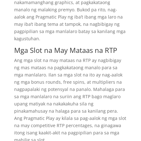
nakamamanghang graphics, at pagkakataong
manalo ng malaking premyo. Bukod pa rito, nag-
aalok ang Pragmatic Play ng iba’t ibang mga laro na
may iba’t ibang tema at tampok, na nagbibigay ng
pagpipilian sa mga manlalaro batay sa kanilang mga
kagustuhan.
Mga Slot na May Mataas na RTP
Ang mga slot na may mataas na RTP ay nagbibigay
ng mas mataas na pagkakataong manalo para sa
mga manlalaro. Ilan sa mga slot na ito ay nag-aalok
ng mga bonus rounds, free spins, at multipliers na
nagpapalaki ng potensyal na panalo. Mahalaga para
sa mga manlalaro na suriin ang RTP bago maglaro
upang matiyak na nakakakuha sila ng
pinakamahusay na halaga para sa kanilang pera.
Ang Pragmatic Play ay kilala sa pag-aalok ng mga slot
na may competitive RTP percentages, na ginagawa
itong isang kaakit-akit na pagpipilian para sa mga
mahilig sa slot.