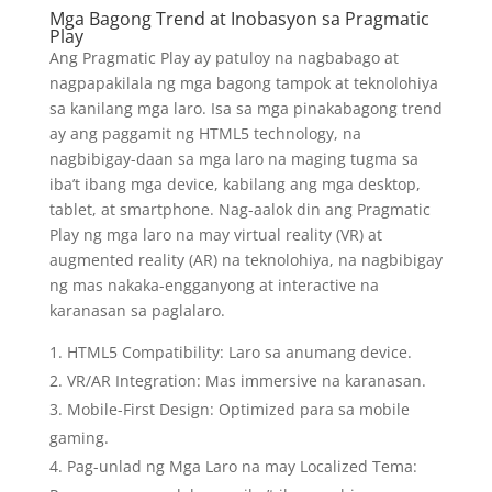
Mga Bagong Trend at Inobasyon sa Pragmatic
Play
Ang Pragmatic Play ay patuloy na nagbabago at
nagpapakilala ng mga bagong tampok at teknolohiya
sa kanilang mga laro. Isa sa mga pinakabagong trend
ay ang paggamit ng HTML5 technology, na
nagbibigay-daan sa mga laro na maging tugma sa
iba’t ibang mga device, kabilang ang mga desktop,
tablet, at smartphone. Nag-aalok din ang Pragmatic
Play ng mga laro na may virtual reality (VR) at
augmented reality (AR) na teknolohiya, na nagbibigay
ng mas nakaka-engganyong at interactive na
karanasan sa paglalaro.
HTML5 Compatibility: Laro sa anumang device.
VR/AR Integration: Mas immersive na karanasan.
Mobile-First Design: Optimized para sa mobile
gaming.
Pag-unlad ng Mga Laro na may Localized Tema: