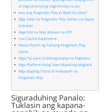
at mga premyong naghihintay sa iyo.
Ano ang Pragmatic Play at Bakit Ito Sikat?
Mga Sikat na Pragmatic Play Games na Dapat
Subukan
Mga Slot na May Mataas na RTP
Live Casino Experience
Paano Pumili ng Tamang Pragmatic Play
Game
Mga Tip para sa Matagumpay na Paglalaro
Mga Platform Kung Saan Maaaring Maglaro
Mga Bagong Trend at Inobasyon sa
Pragmatic Play
Siguraduhing Panalo:
Tuklasin ang kapana-