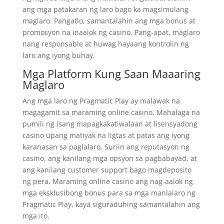
ang mga patakaran ng laro bago ka magsimulang
maglaro. Pangatlo, samantalahin ang mga bonus at
promosyon na inaalok ng casino. Pang-apat, maglaro
nang responsable at huwag hayaang kontrolin ng
laro ang iyong buhay.
Mga Platform Kung Saan Maaaring
Maglaro
Ang mga laro ng Pragmatic Play ay malawak na
magagamit sa maraming online casino. Mahalaga na
pumili ng isang mapagkakatiwalaan at lisensyadong
casino upang matiyak na ligtas at patas ang iyong
karanasan sa paglalaro. Suriin ang reputasyon ng
casino, ang kanilang mga opsyon sa pagbabayad, at
ang kanilang customer support bago magdeposito
ng pera. Maraming online casino ang nag-aalok ng
mga eksklusibong bonus para sa mga manlalaro ng
Pragmatic Play, kaya siguraduhing samantalahin ang
mga ito.