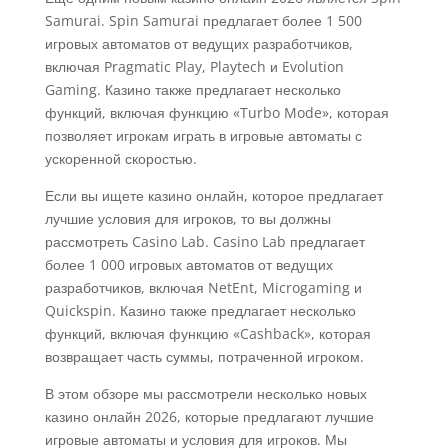
Samurai. Spin Samurai предлагает более 1 500
игровых автоматов от ведущих разработчиков,
включая Pragmatic Play, Playtech и Evolution
Gaming. Казино также предлагает несколько
функций, включая функцию «Turbo Mode», которая
позволяет игрокам играть в игровые автоматы с
ускоренной скоростью.
Если вы ищете казино онлайн, которое предлагает
лучшие условия для игроков, то вы должны
рассмотреть Casino Lab. Casino Lab предлагает
более 1 000 игровых автоматов от ведущих
разработчиков, включая NetEnt, Microgaming и
Quickspin. Казино также предлагает несколько
функций, включая функцию «Cashback», которая
возвращает часть суммы, потраченной игроком.
В этом обзоре мы рассмотрели несколько новых
казино онлайн 2026, которые предлагают лучшие
игровые автоматы и условия для игроков. Мы