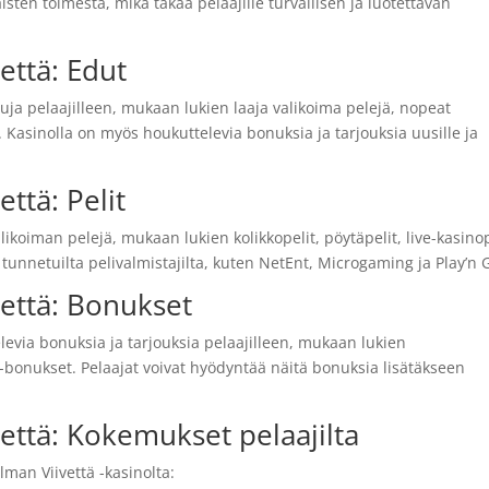
isten toimesta, mikä takaa pelaajille turvallisen ja luotettavan
vettä: Edut
etuja pelaajilleen, mukaan lukien laaja valikoima pelejä, nopeat
 Kasinolla on myös houkuttelevia bonuksia ja tarjouksia uusille ja
että: Pelit
valikoiman pelejä, mukaan lukien kolikkopelit, pöytäpelit, live-kasino
a tunnetuilta pelivalmistajilta, kuten NetEnt, Microgaming ja Play’n 
ivettä: Bonukset
televia bonuksia ja tarjouksia pelaajilleen, mukaan lukien
k-bonukset. Pelaajat voivat hyödyntää näitä bonuksia lisätäkseen
ivettä: Kokemukset pelaajilta
Ilman Viivettä -kasinolta: