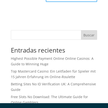
Buscar
Entradas recientes
Highest Possible Payment Online Online Casinos: A
Guide to Winning Huge
Top Mastercard Casino: Ein Leitfaden für Spieler mit
15 Jahren Erfahrung im Online-Roulette
Betting Sites No ID Verification UK: A Comprehensive
Guide
Free Slots No Download: The Ultimate Guide for
Online Gamblers