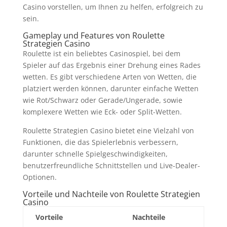
Casino vorstellen, um Ihnen zu helfen, erfolgreich zu
sein.
Gameplay und Features von Roulette
Strategien Casino
Roulette ist ein beliebtes Casinospiel, bei dem
Spieler auf das Ergebnis einer Drehung eines Rades
wetten. Es gibt verschiedene Arten von Wetten, die
platziert werden können, darunter einfache Wetten
wie Rot/Schwarz oder Gerade/Ungerade, sowie
komplexere Wetten wie Eck- oder Split-Wetten.
Roulette Strategien Casino bietet eine Vielzahl von
Funktionen, die das Spielerlebnis verbessern,
darunter schnelle Spielgeschwindigkeiten,
benutzerfreundliche Schnittstellen und Live-Dealer-
Optionen.
Vorteile und Nachteile von Roulette Strategien
Casino
Vorteile
Nachteile