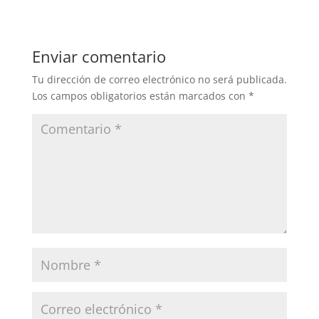
Enviar comentario
Tu dirección de correo electrónico no será publicada.
Los campos obligatorios están marcados con
*