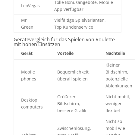
Tolle Bonusangebote, Mobile
LeoVegas
App verfügbar
Mr
Vielfältige Spielvarianten,
Green
Top Kundenservice
Gerätevergleich für das Spielen von Roulette
mit hohen Einsätzen
Gerät
Vorteile
Nachteile
Kleiner
Mobile
Bequemlichkeit,
Bildschirm,
phones
überall spielen
potenzielle
Ablenkungen
Größerer
Nicht mobil,
Desktop
Bildschirm,
weniger
computers
bessere Grafik
flexibel
Nicht so
Zwischenlösung,
mobil wie