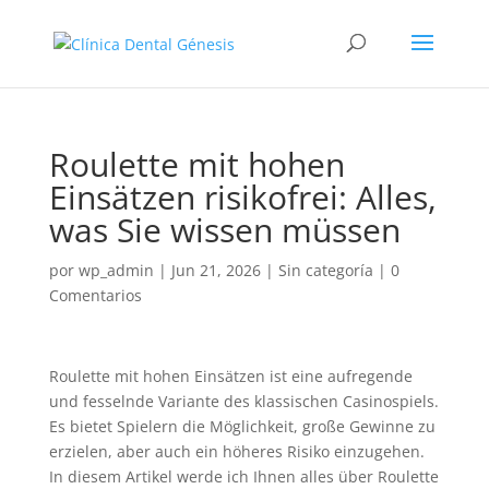
Roulette mit hohen
Einsätzen risikofrei: Alles,
was Sie wissen müssen
por
wp_admin
|
Jun 21, 2026
|
Sin categoría
|
0
Comentarios
Roulette mit hohen Einsätzen ist eine aufregende
und fesselnde Variante des klassischen Casinospiels.
Es bietet Spielern die Möglichkeit, große Gewinne zu
erzielen, aber auch ein höheres Risiko einzugehen.
In diesem Artikel werde ich Ihnen alles über Roulette