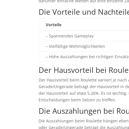
darunter einfache Wetten auf eine einzelne 
Die Vorteile und Nachteil
Vorteile
– Spannendes Gameplay
– Vielfältige Wettmöglichkeiten
– Hohe Auszahlungen bei richtigen Einsät
Der Hausvorteil bei Roule
Der Hausvorteil beim Roulette variiert je nach
Gerade/Ungerade beträgt der Hausvorteil in d
der Hausvorteil auf etwa 5,26%. Es ist wichtig
Entscheidungen beim Setzen zu treffen.
Die Auszahlungen bei Rou
Die Auszahlungen beim Roulette hängen ebenfa
oder Gerade/Ungerade beträgt die Auszahlung 