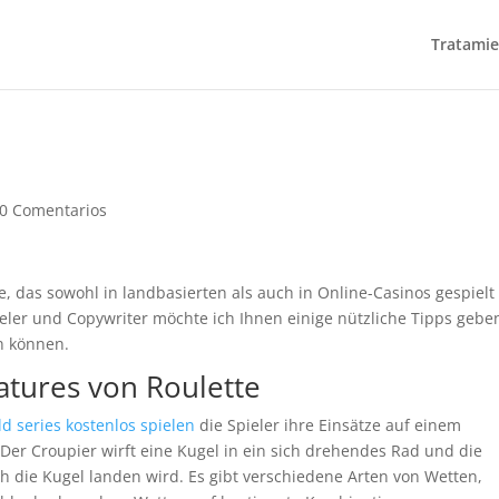
Tratamie
0 Comentarios
le, das sowohl in landbasierten als auch in Online-Casinos gespielt
ieler und Copywriter möchte ich Ihnen einige nützliche Tipps gebe
n können.
tures von Roulette
d series kostenlos spielen
die Spieler ihre Einsätze auf einem
 Der Croupier wirft eine Kugel in ein sich drehendes Rad und die
h die Kugel landen wird. Es gibt verschiedene Arten von Wetten,