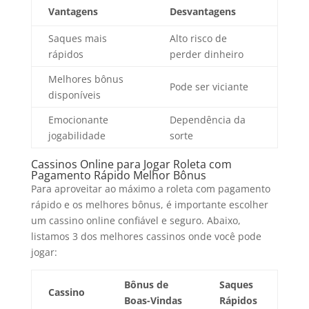
Vantagens
Desvantagens
Saques mais
Alto risco de
rápidos
perder dinheiro
Melhores bônus
Pode ser viciante
disponíveis
Emocionante
Dependência da
jogabilidade
sorte
Cassinos Online para Jogar Roleta com
Pagamento Rápido Melhor Bônus
Para aproveitar ao máximo a roleta com pagamento
rápido e os melhores bônus, é importante escolher
um cassino online confiável e seguro. Abaixo,
listamos 3 dos melhores cassinos onde você pode
jogar:
Bônus de
Saques
Cassino
Boas-Vindas
Rápidos