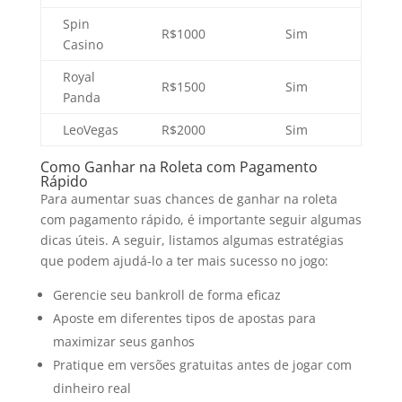
Spin
R$1000
Sim
Casino
Royal
R$1500
Sim
Panda
LeoVegas
R$2000
Sim
Como Ganhar na Roleta com Pagamento
Rápido
Para aumentar suas chances de ganhar na roleta
com pagamento rápido, é importante seguir algumas
dicas úteis. A seguir, listamos algumas estratégias
que podem ajudá-lo a ter mais sucesso no jogo:
Gerencie seu bankroll de forma eficaz
Aposte em diferentes tipos de apostas para
maximizar seus ganhos
Pratique em versões gratuitas antes de jogar com
dinheiro real