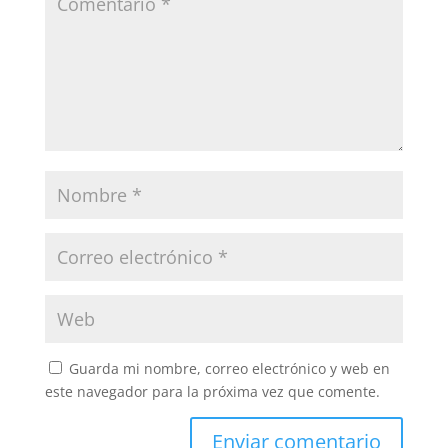
Guarda mi nombre, correo electrónico y web en
este navegador para la próxima vez que comente.