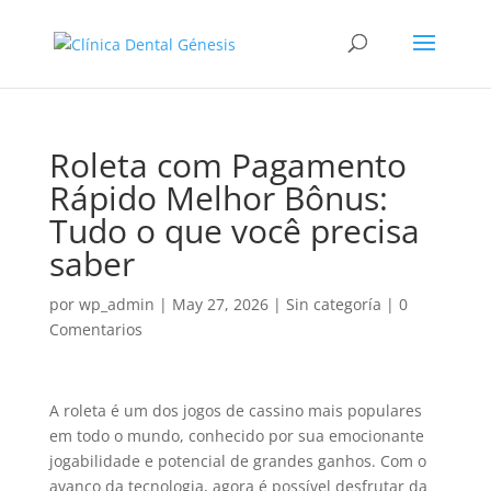
Roleta com Pagamento
Rápido Melhor Bônus:
Tudo o que você precisa
saber
por
wp_admin
|
May 27, 2026
|
Sin categoría
|
0
Comentarios
A roleta é um dos jogos de cassino mais populares
em todo o mundo, conhecido por sua emocionante
jogabilidade e potencial de grandes ganhos. Com o
avanço da tecnologia, agora é possível desfrutar da