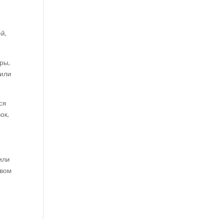
й,
гры,
 или
ся
ок,
или
твом