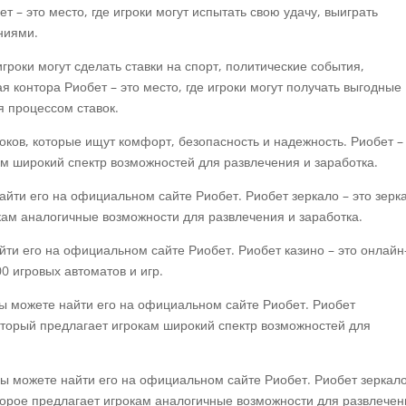
ет – это место, где игроки могут испытать свою удачу, выиграть
ниями.
игроки могут сделать ставки на спорт, политические события,
я контора Риобет – это место, где игроки могут получать выгодные
я процессом ставок.
оков, которые ищут комфорт, безопасность и надежность. Риобет –
м широкий спектр возможностей для развлечения и заработка.
айти его на официальном сайте Риобет. Риобет зеркало – это зерк
кам аналогичные возможности для развлечения и заработка.
йти его на официальном сайте Риобет. Риобет казино – это онлайн
0 игровых автоматов и игр.
ы можете найти его на официальном сайте Риобет. Риобет
оторый предлагает игрокам широкий спектр возможностей для
 вы можете найти его на официальном сайте Риобет. Риобет зеркал
оторое предлагает игрокам аналогичные возможности для развлечен