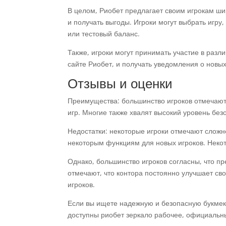
В целом, Риобет предлагает своим игрокам ши
и получать выгоды. Игроки могут выбрать игру,
или тестовый баланс.
Также, игроки могут принимать участие в раз
сайте Риобет, и получать уведомления о новых
Отзывы и оценки
Преимущества: большинство игроков отмечают 
игр. Многие также хвалят высокий уровень бе
Недостатки: некоторые игроки отмечают сложно
некоторым функциям для новых игроков. Некот
Однако, большинство игроков согласны, что 
отмечают, что контора постоянно улучшает св
игроков.
Если вы ищете надежную и безопасную букмеке
доступны риобет зеркало рабочее, официальный