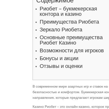
Риобет – букмекерская
контора и казино
Преимущества Риобета
Зеркало Риобета
Основные преимущества
Риобет Казино
Возможности для игроков
Бонусы и акции
Отзывы и оценки
В современном мире азартных игр и ставок на 
безопасностью и комфортом. Букмекерская кон
направления, которые предлагают игрокам шир
Казино Риобет – это онлайн-казино, которое п