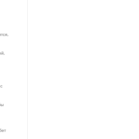
ится,
ей,
 с
бы
.
бет