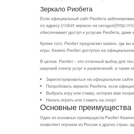
Зеркало Риобета
Если официальный сайт Риобета заблокирован 
по адресу [riobet зеркало на сегодня](http://r
обеспечивает доступ к услугам Риобета, даже
Кроме того, Риобет предлагает казино, где вы 
игры. Казино Риобет доступно на официальном
В целом, Риобет – это отличный выбор для тех
широкий спектр услуг и развлечений, а также 
Зарегистрироваться на официальном сайте
Попробовать зеркало Риобета, если офици
Выбрать игру или ставку, которая вам понр
Начать играть или ставить на спорт
Основные преимущества 
Один из основных преимуществ Риобет Казино 
позволяет игрокам из России и других стран, г