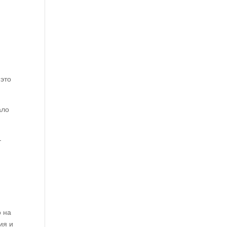
 это
ало
-
о на
ия и