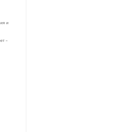
ния и
ет –