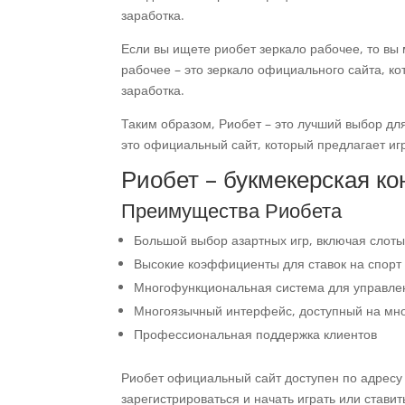
заработка.
Если вы ищете риобет зеркало рабочее, то вы
рабочее – это зеркало официального сайта, к
заработка.
Таким образом, Риобет – это лучший выбор для
это официальный сайт, который предлагает иг
Риобет – букмекерская ко
Преимущества Риобета
Большой выбор азартных игр, включая слоты,
Высокие коэффициенты для ставок на спорт
Многофункциональная система для управле
Многоязычный интерфейс, доступный на мно
Профессиональная поддержка клиентов
Риобет официальный сайт доступен по адресу 
зарегистрироваться и начать играть или ставит