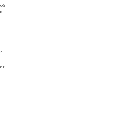
рой
ги
м
 и
е к