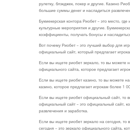
рулетку, блэкджек, покер и другие. Казино Риоб
большие суммы денег и насладиться развлече
Букмекерская контора Риобет – это место, где 
культурные мероприятия и другие. Букмекерска
коэффициенты, получать бонусы и насладитьс
Вот почему Риобет – это лучший выбор для игр
официальный сайт, который предлагает игрока
Если вы ищете риобет зеркало, то вы можете н
официального сайта, которое предлагает игро
Если вы ищете риобет казино, то вы можете на
казино, которое предлагает игрокам более 1 00
Если вы ищете риобет официальный сайт, то в
официальный сайт – это официальный сайт, к
развлечения и заработка.
Если вы ищете риобет зеркало на сегодня, то
сегодня – это зеркало официального сайта, к