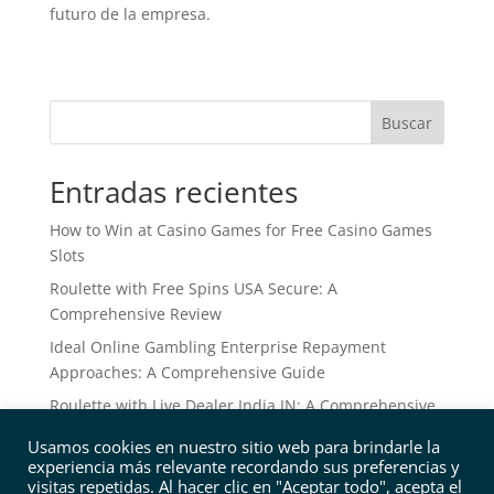
futuro de la empresa.
Buscar
Entradas recientes
How to Win at Casino Games for Free Casino Games
Slots
Roulette with Free Spins USA Secure: A
Comprehensive Review
Ideal Online Gambling Enterprise Repayment
Approaches: A Comprehensive Guide
Roulette with Live Dealer India IN: A Comprehensive
Guide
Usamos cookies en nuestro sitio web para brindarle la
Roulette Systeme Neu: Alles, was Sie wissen müssen
experiencia más relevante recordando sus preferencias y
visitas repetidas. Al hacer clic en "Aceptar todo", acepta el