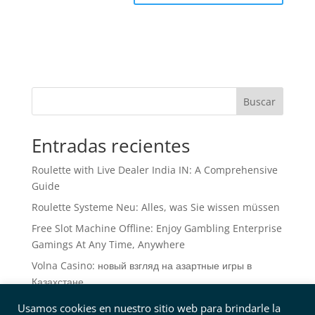
Buscar
Entradas recientes
Roulette with Live Dealer India IN: A Comprehensive
Guide
Roulette Systeme Neu: Alles, was Sie wissen müssen
Free Slot Machine Offline: Enjoy Gambling Enterprise
Gamings At Any Time, Anywhere
Volna Casino: новый взгляд на азартные игры в
Казахстане
Roulette with Exclusive Bonuses USA Legal: A
Usamos cookies en nuestro sitio web para brindarle la