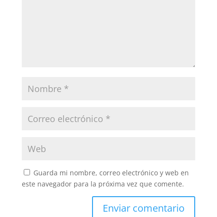
Guarda mi nombre, correo electrónico y web en
este navegador para la próxima vez que comente.