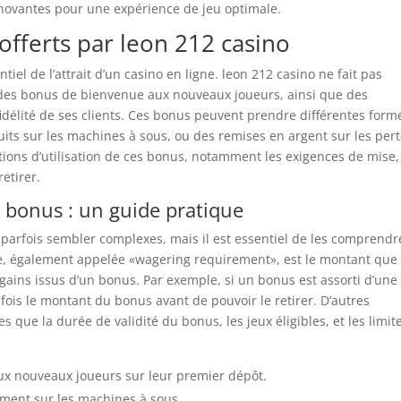
nnovantes pour une expérience de jeu optimale.
fferts par leon 212 casino
el de l’attrait d’un casino en ligne. leon 212 casino ne fait pas
t des bonus de bienvenue aux nouveaux joueurs, ainsi que des
délité de ses clients. Ces bonus peuvent prendre différentes form
uits sur les machines à sous, ou des remises en argent sur les pert
itions d’utilisation de ces bonus, notamment les exigences de mise,
etirer.
s bonus : un guide pratique
 parfois sembler complexes, mais il est essentiel de les comprendr
se, également appelée «wagering requirement», est le montant que
 gains issus d’un bonus. Par exemple, si un bonus est assorti d’une
fois le montant du bonus avant de pouvoir le retirer. D’autres
s que la durée de validité du bonus, les jeux éligibles, et les limit
ux nouveaux joueurs sur leur premier dépôt.
ement sur les machines à sous.