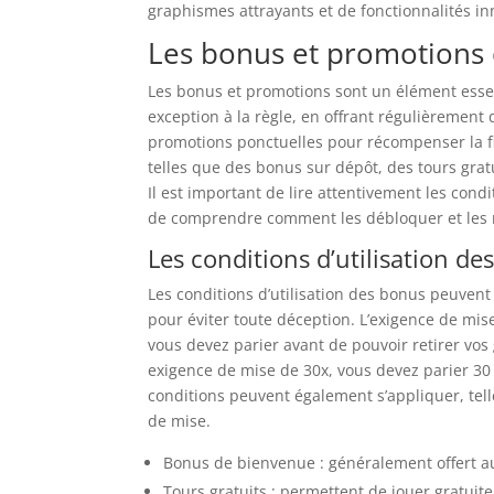
graphismes attrayants et de fonctionnalités i
Les bonus et promotions o
Les bonus et promotions sont un élément essenti
exception à la règle, en offrant régulièremen
promotions ponctuelles pour récompenser la fi
telles que des bonus sur dépôt, des tours grat
Il est important de lire attentivement les cond
de comprendre comment les débloquer et les r
Les conditions d’utilisation de
Les conditions d’utilisation des bonus peuvent
pour éviter toute déception. L’exigence de mi
vous devez parier avant de pouvoir retirer vos
exigence de mise de 30x, vous devez parier 30 
conditions peuvent également s’appliquer, telle
de mise.
Bonus de bienvenue : généralement offert a
Tours gratuits : permettent de jouer gratuit