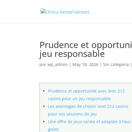
Prudence et opportuni
jeu responsable
por
wp_admin
|
May 18, 2026
|
Sin categoría
Prudence et opportunité avec leon 212
casino pour un jeu responsable
Les avantages de choisir leon 212 casino
pour vos sessions de jeu
Une offre de jeux variée et adaptée à tous 
goûts