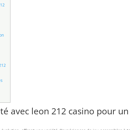
212
eon
 212
es
té avec leon 212 casino pour un