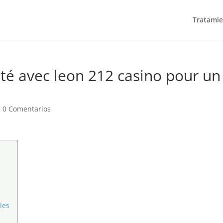
Tratamie
té avec leon 212 casino pour un
|
0 Comentarios
les