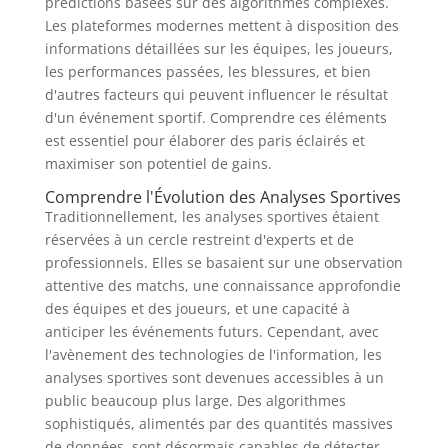
prédictions basées sur des algorithmes complexes.
Les plateformes modernes mettent à disposition des
informations détaillées sur les équipes, les joueurs,
les performances passées, les blessures, et bien
d'autres facteurs qui peuvent influencer le résultat
d'un événement sportif. Comprendre ces éléments
est essentiel pour élaborer des paris éclairés et
maximiser son potentiel de gains.
Comprendre l'Évolution des Analyses Sportives
Traditionnellement, les analyses sportives étaient
réservées à un cercle restreint d'experts et de
professionnels. Elles se basaient sur une observation
attentive des matchs, une connaissance approfondie
des équipes et des joueurs, et une capacité à
anticiper les événements futurs. Cependant, avec
l'avènement des technologies de l'information, les
analyses sportives sont devenues accessibles à un
public beaucoup plus large. Des algorithmes
sophistiqués, alimentés par des quantités massives
de données, sont désormais capables de détecter