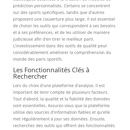
prédiction personnalisés. Certains se concentrent
sur des sports spécifiques, tandis que d'autres
proposent une couverture plus large. Il est essentiel
de choisir les outils qui correspondent à ses besoins
et à ses préférences, et de les utiliser de manière
judicieuse afin d'en tirer le meilleur parti.
L’investissement dans des outils de qualité peut
considérablement améliorer la compréhension du
monde des paris sportifs.
Les Fonctionnalités Clés à
Rechercher
Lors du choix d'une plateforme d'analyse, il est
important de tenir compte de plusieurs facteurs.
Tout d'abord, la qualité et la fiabilité des données
sont essentielles. Assurez-vous que la plateforme
utilise des sources d'information fiables et qu'elle
met régulièrement à jour ses données. Ensuite,
recherchez des outils qui offrent des fonctionnalités