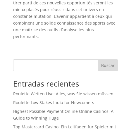
tirer parti de ces nouvelles opportunités seront les
mieux placés pour réussir dans cet univers en
constante mutation. L’avenir appartient à ceux qui
combinent une solide connaissance des sports avec
une maîtrise des outils d’analyse les plus
performants.
Buscar
Entradas recientes
Roulette Wetten Live: Alles, was Sie wissen müssen
Roulette Low Stakes India for Newcomers
Highest Possible Payment Online Online Casinos: A
Guide to Winning Huge
Top Mastercard Casino: Ein Leitfaden für Spieler mit