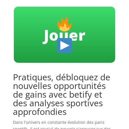
Jouer
Pratiques, débloquez de
nouvelles opportunités
de gains avec betify et
des analyses sportives
approfondies
Dans l'univers en constante évolution des paris
sportifs, il est crucial de pouvoir s'appuyer sur des