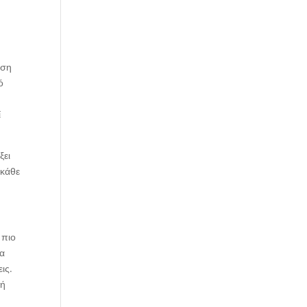
εση
ό
ί
ξει
 κάθε
 πιο
ία
ις.
φή