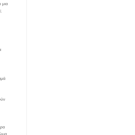
ι μια
ς
α
ιμά
ούν
τρα
ρώμα