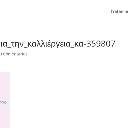
Tratamie
ια_την_καλλιέργεια_κα-359807
0 Comentarios
τρας