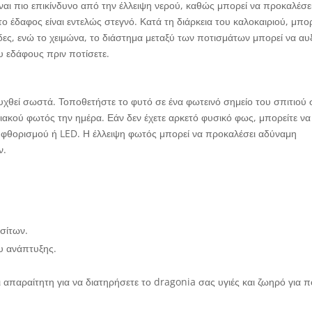
ναι πιο επικίνδυνο από την έλλειψη νερού, καθώς μπορεί να προκαλέσε
ο έδαφος είναι εντελώς στεγνό. Κατά τη διάρκεια του καλοκαιριού, μπο
άδες, ενώ το χειμώνα, το διάστημα μεταξύ των ποτισμάτων μπορεί να αυ
υ εδάφους πριν ποτίσετε.
υχθεί σωστά. Τοποθετήστε το φυτό σε ένα φωτεινό σημείο του σπιτιού 
ιακού φωτός την ημέρα. Εάν δεν έχετε αρκετό φυσικό φως, μπορείτε να
 φθορισμού ή LED. Η έλλειψη φωτός μπορεί να προκαλέσει αδύναμη
ν.
ασίτων.
ου ανάπτυξης.
ι απαραίτητη για να διατηρήσετε το dragonia σας υγιές και ζωηρό για 