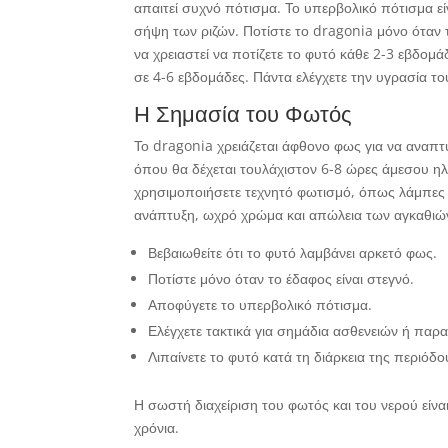
απαιτεί συχνό πότισμα. Το υπερβολικό πότισμα εί
σήψη των ριζών. Ποτίστε το dragonia μόνο όταν τ
να χρειαστεί να ποτίζετε το φυτό κάθε 2-3 εβδομ
σε 4-6 εβδομάδες. Πάντα ελέγχετε την υγρασία το
Η Σημασία του Φωτός
Το dragonia χρειάζεται άφθονο φως για να αναπτ
όπου θα δέχεται τουλάχιστον 6-8 ώρες άμεσου ηλ
χρησιμοποιήσετε τεχνητό φωτισμό, όπως λάμπες
ανάπτυξη, ωχρό χρώμα και απώλεια των αγκαθιώ
Βεβαιωθείτε ότι το φυτό λαμβάνει αρκετό φως.
Ποτίστε μόνο όταν το έδαφος είναι στεγνό.
Αποφύγετε το υπερβολικό πότισμα.
Ελέγχετε τακτικά για σημάδια ασθενειών ή παρ
Λιπαίνετε το φυτό κατά τη διάρκεια της περιόδ
Η σωστή διαχείριση του φωτός και του νερού είνα
χρόνια.