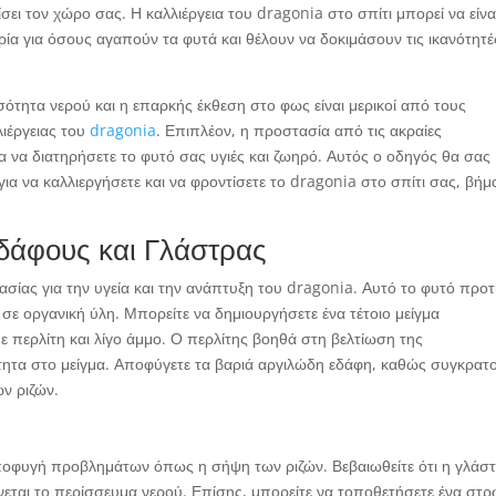
ει τον χώρο σας. Η καλλιέργεια του dragonia στο σπίτι μπορεί να είνα
ρία για όσους αγαπούν τα φυτά και θέλουν να δοκιμάσουν τις ικανότητέ
τητα νερού και η επαρκής έκθεση στο φως είναι μερικοί από τους
λιέργειας του
dragonia
. Επιπλέον, η προστασία από τις ακραίες
ια να διατηρήσετε το φυτό σας υγιές και ζωηρό. Αυτός ο οδηγός θα σας
ια να καλλιεργήσετε και να φροντίσετε το dragonia στο σπίτι σας, βήμ
δάφους και Γλάστρας
σίας για την υγεία και την ανάπτυξη του dragonia. Αυτό το φυτό προτ
σε οργανική ύλη. Μπορείτε να δημιουργήσετε ένα τέτοιο μείγμα
ε περλίτη και λίγο άμμο. Ο περλίτης βοηθά στη βελτίωση της
ητα στο μείγμα. Αποφύγετε τα βαριά αργιλώδη εδάφη, καθώς συγκρατ
ν ριζών.
αποφυγή προβλημάτων όπως η σήψη των ριζών. Βεβαιωθείτε ότι η γλάσ
νεται το περίσσευμα νερού. Επίσης, μπορείτε να τοποθετήσετε ένα στ