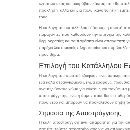
εντυπωσιακός και μακρόβιος κάκτος που θα στολίσ
πρόκληση, αλλά και μια πολύ ικανοποιητική εμπει
τους.
Η επιλογή του κατάλληλου εδάφους, η σωστή ποσό
παράγοντες που καθορίζουν την επιτυχία της καλ
θερμοκρασίες και τα παράσιτα είναι απαραίτητη γ
παρέχει λεπτομερείς πληροφορίες και συμβουλές γ
προς βήμα.
Επιλογή του Κατάλληλου Ε
Η επιλογή του σωστού εδάφους είναι ζωτικής σημα
ένα καλά στραγγιζόμενο μείγμα εδάφους, πλούσιο 
αναμειγνύοντας χώμα για κάκτους και παχύφυτα μ
αποστράγγισης, ενώ η άμμος προσθέτει σταθερότ
πολύ νερό και μπορούν να προκαλέσουν σήψη τω
Σημασία της Αποστράγγισης
Η καλή αποστράγγιση είναι απαραίτητη για την 
σας έχει τρύπες αποστράγγισης για να απομακρύ