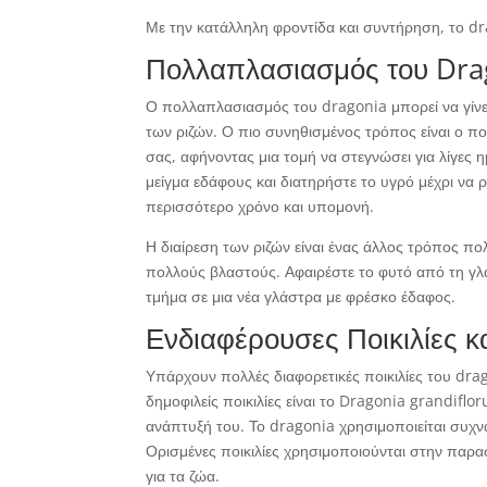
Με την κατάλληλη φροντίδα και συντήρηση, το dr
Πολλαπλασιασμός του Dra
Ο πολλαπλασιασμός του dragonia μπορεί να γίνε
των ριζών. Ο πιο συνηθισμένος τρόπος είναι ο 
σας, αφήνοντας μια τομή να στεγνώσει για λίγες 
μείγμα εδάφους και διατηρήστε το υγρό μέχρι να 
περισσότερο χρόνο και υπομονή.
Η διαίρεση των ριζών είναι ένας άλλος τρόπος π
πολλούς βλαστούς. Αφαιρέστε το φυτό από τη γλά
τμήμα σε μια νέα γλάστρα με φρέσκο έδαφος.
Ενδιαφέρουσες Ποικιλίες κ
Υπάρχουν πολλές διαφορετικές ποικιλίες του drag
δημοφιλείς ποικιλίες είναι το Dragonia grandiflo
ανάπτυξή του. Το dragonia χρησιμοποιείται συχνά
Ορισμένες ποικιλίες χρησιμοποιούνται στην πα
για τα ζώα.