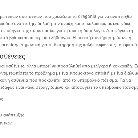
θρεπτικών συστατικών που χρειάζεται το dragonia για να αναπτυχθεί
ριόδου ανάπτυξης, δηλαδή την άνοιξη και το καλοκαίρι, με ένα ειδικό
τις οδηγίες της συσκευασίας για τη σωστή δοσολογία. Αποφύγετε τη
 φυτό βρίσκεται σε περίοδο λήθαργου. Η τακτική συντήρηση, όπως η
ναι επίσης σημαντική για τη διατήρηση της καλής εμφάνισης του φυτού
σθένειες
 και ασθένειες, αλλά μπορεί να προσβληθεί από μελίγκρα ή κοκκοειδή. Ε
ντιμετωπίσετε το πρόβλημα με ένα εντομοκτόνο σπρέι ή με ένα διάλυμ
 κοινή ασθένεια που προκαλείται από το υπερβολικό πότισμα. Για να
 έδαφος είναι καλά στραγγιζόμενο και αποφύγετε το υπερβολικό πότισμ
υς.
ου ανάπτυξης.
ενειών.