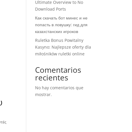
Ultimate Overview to No
Download Ports
Как скачать бот минес и не
попасть в ловушку: гид для
казахстанских игроков
Ruletka Bonus Powitalny
Kasyno: Najlepsze oferty dla
miłośników ruletki online
Comentarios
recientes
No hay comentarios que
mostrar.
υ
στές