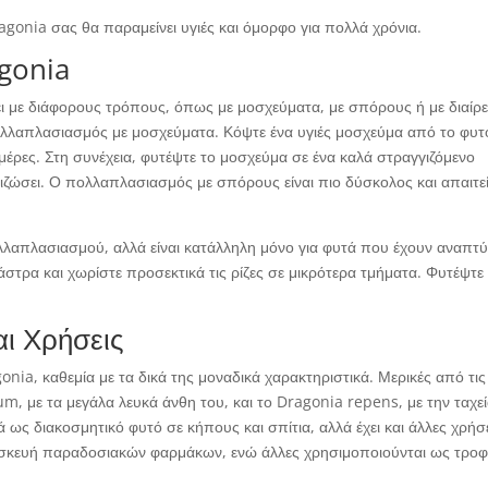
agonia σας θα παραμείνει υγιές και όμορφο για πολλά χρόνια.
gonia
ι με διάφορους τρόπους, όπως με μοσχεύματα, με σπόρους ή με διαίρ
πολλαπλασιασμός με μοσχεύματα. Κόψτε ένα υγιές μοσχεύμα από το φυτ
ημέρες. Στη συνέχεια, φυτέψτε το μοσχεύμα σε ένα καλά στραγγιζόμενο
ριζώσει. Ο πολλαπλασιασμός με σπόρους είναι πιο δύσκολος και απαιτε
ολλαπλασιασμού, αλλά είναι κατάλληλη μόνο για φυτά που έχουν αναπτύ
στρα και χωρίστε προσεκτικά τις ρίζες σε μικρότερα τμήματα. Φυτέψτε
αι Χρήσεις
onia, καθεμία με τα δικά της μοναδικά χαρακτηριστικά. Μερικές από τις
rum, με τα μεγάλα λευκά άνθη του, και το Dragonia repens, με την ταχε
 ως διακοσμητικό φυτό σε κήπους και σπίτια, αλλά έχει και άλλες χρήσε
ρασκευή παραδοσιακών φαρμάκων, ενώ άλλες χρησιμοποιούνται ως τρο