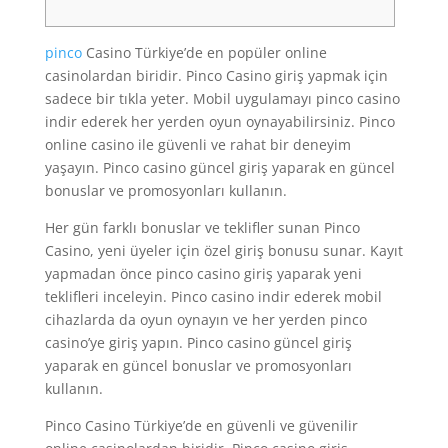
pinco
Casino Türkiye’de en popüler online
casinolardan biridir. Pinco Casino giriş yapmak için
sadece bir tıkla yeter. Mobil uygulamayı pinco casino
indir ederek her yerden oyun oynayabilirsiniz. Pinco
online casino ile güvenli ve rahat bir deneyim
yaşayın. Pinco casino güncel giriş yaparak en güncel
bonuslar ve promosyonları kullanın.
Her gün farklı bonuslar ve teklifler sunan Pinco
Casino, yeni üyeler için özel giriş bonusu sunar. Kayıt
yapmadan önce pinco casino giriş yaparak yeni
teklifleri inceleyin. Pinco casino indir ederek mobil
cihazlarda da oyun oynayın ve her yerden pinco
casino’ye giriş yapın. Pinco casino güncel giriş
yaparak en güncel bonuslar ve promosyonları
kullanın.
Pinco Casino Türkiye’de en güvenli ve güvenilir