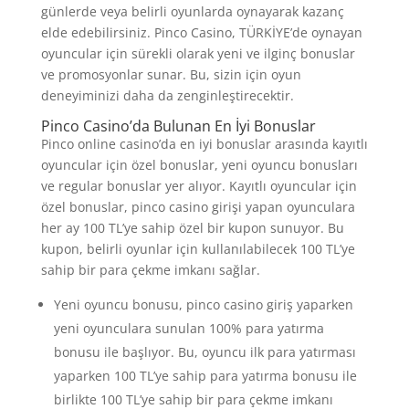
günlerde veya belirli oyunlarda oynayarak kazanç
elde edebilirsiniz. Pinco Casino, TÜRKİYE’de oynayan
oyuncular için sürekli olarak yeni ve ilginç bonuslar
ve promosyonlar sunar. Bu, sizin için oyun
deneyiminizi daha da zenginleştirecektir.
Pinco Casino’da Bulunan En İyi Bonuslar
Pinco online casino’da en iyi bonuslar arasında kayıtlı
oyuncular için özel bonuslar, yeni oyuncu bonusları
ve regular bonuslar yer alıyor. Kayıtlı oyuncular için
özel bonuslar, pinco casino girişi yapan oyunculara
her ay 100 TL’ye sahip özel bir kupon sunuyor. Bu
kupon, belirli oyunlar için kullanılabilecek 100 TL’ye
sahip bir para çekme imkanı sağlar.
Yeni oyuncu bonusu, pinco casino giriş yaparken
yeni oyunculara sunulan 100% para yatırma
bonusu ile başlıyor. Bu, oyuncu ilk para yatırması
yaparken 100 TL’ye sahip para yatırma bonusu ile
birlikte 100 TL’ye sahip bir para çekme imkanı