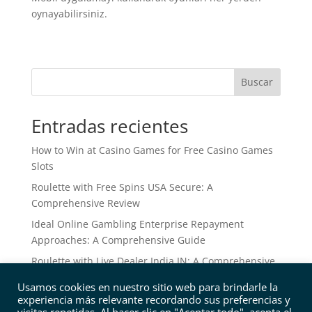
oynayabilirsiniz.
Buscar
Entradas recientes
How to Win at Casino Games for Free Casino Games
Slots
Roulette with Free Spins USA Secure: A
Comprehensive Review
Ideal Online Gambling Enterprise Repayment
Approaches: A Comprehensive Guide
Roulette with Live Dealer India IN: A Comprehensive
Guide
Usamos cookies en nuestro sitio web para brindarle la
Roulette Systeme Neu: Alles, was Sie wissen müssen
experiencia más relevante recordando sus preferencias y