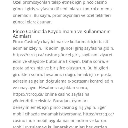
Özel promosyonları takip etmek için pinco casino
güncel giriş sayfasını düzenli olarak kontrol etmeniz
önemlidir. Bu sayfa, promosyonları ve özel teklifleri
güncel olarak sunar.
Pinco Casino’da Kaydolmanın ve Kullanmanın
Adımları
Pinco Casino’ya kaydolmak ve kullanmak için basit
adımlar izleyin. İlk adım, güncel giriş sayfasına gidin.
https://rcrcq.ca/ casino güncel giriş sayfasını ziyaret
edin ve «Kaydol» butonuna tıklayın. Daha sonra, e-
posta adresinizi ve bir şifre oluşturun. Bu bilgileri
girdikten sonra, hesabınızı doğrulamak için e-posta
adresinize gelen doğrulama e-postasını kontrol edin
ve onaylayın. Hesabınızı açtıktan sonra,
https://rcrcq.ca/ online casino sayfasına
yönlendirileceksiniz. Buradan, oyunları
deneyimlemek için pinco casino giriş yapın. Eğer
mobil cihazda oynamak istiyorsanız, https://rcrcq.ca/
casino indir mobil uygulamasını indirin ve kurun.
Mobil uygulamayı kullanarak oyunları her yerden