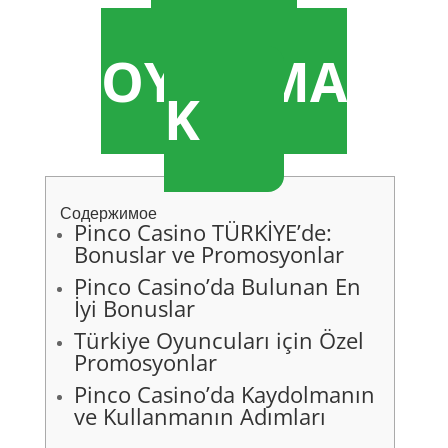
OYNAMA
K
Содержимое
Pinco Casino TÜRKİYE’de:
Bonuslar ve Promosyonlar
Pinco Casino’da Bulunan En
İyi Bonuslar
Türkiye Oyuncuları için Özel
Promosyonlar
Pinco Casino’da Kaydolmanın
ve Kullanmanın Adımları