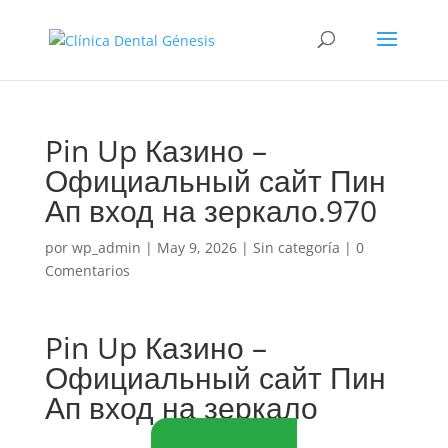
Pin Up Казино –
Официальный сайт Пин
Ап вход на зеркало.970
por
wp_admin
|
May 9, 2026
|
Sin categoría
|
0
Comentarios
Pin Up Казино –
Официальный сайт Пин
Ап вход на зеркало