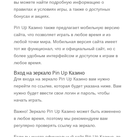
вы можете найти подробную информацию о
правилах и условиях игры, а также о доступных
бонусах и акциях.
Pin Up Казино также предлагает мобильную версию
сайта, что позволяет играть в любое время и из
любой точки мира. Мобильная версия сайта имеет
тот же функционал, что и официальный сайт, но с
более удобным интерфейсом и доступом к играм в
любое время.
Вход на зеркало Pin Up Казино
Для входа на зеркало Pin Up Казино вам нужно
перейти по ссылке, которая будет указана ниже. Вам
нужно будет ввести свои логин и пароль, чтобы
начать играть.
Важно! Зеркало Pin Up Казино может быть изменено
в любое время, поэтому мы рекомендуем вам
регулярно проверять ссылку на зеркало.
Если вы ищете официальный сайт Pin Up Казино, то