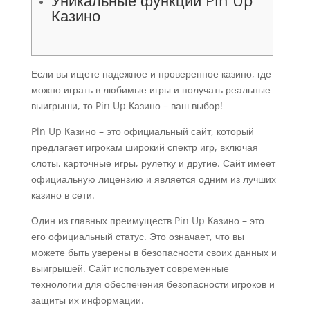
Казино
Если вы ищете надежное и проверенное казино, где
можно играть в любимые игры и получать реальные
выигрыши, то Pin Up Казино – ваш выбор!
Pin Up Казино – это официальный сайт, который
предлагает игрокам широкий спектр игр, включая
слоты, карточные игры, рулетку и другие. Сайт имеет
официальную лицензию и является одним из лучших
казино в сети.
Один из главных преимуществ Pin Up Казино – это
его официальный статус. Это означает, что вы
можете быть уверены в безопасности своих данных и
выигрышей. Сайт использует современные
технологии для обеспечения безопасности игроков и
защиты их информации.