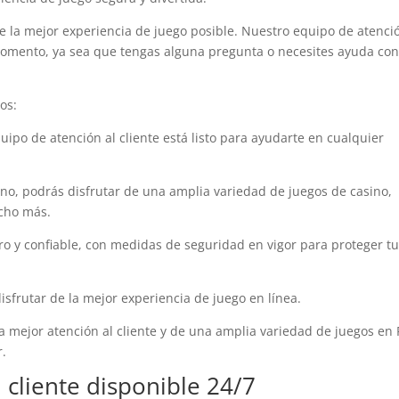
e la mejor experiencia de juego posible. Nuestro equipo de atenció
 momento, ya sea que tengas alguna pregunta o necesites ayuda con
os:
uipo de atención al cliente está listo para ayudarte en cualquier
no, podrás disfrutar de una amplia variedad de juegos de casino,
ucho más.
ro y confiable, con medidas de seguridad en vigor para proteger t
sfrutar de la mejor experiencia de juego en línea.
la mejor atención al cliente y de una amplia variedad de juegos en 
r.
 cliente disponible 24/7