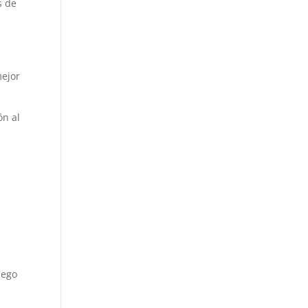
s de
mejor
ón al
uego