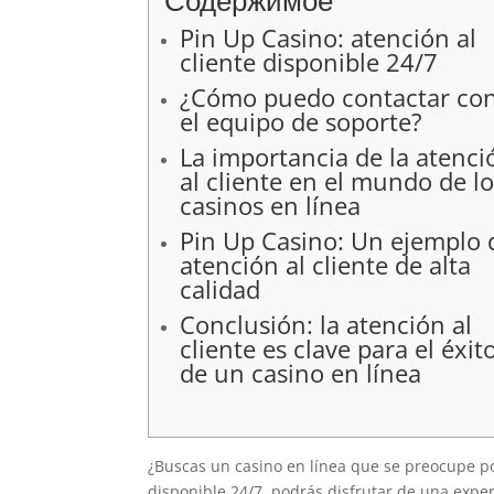
Pin Up Casino: atención al
cliente disponible 24/7
¿Cómo puedo contactar co
el equipo de soporte?
La importancia de la atenci
al cliente en el mundo de l
casinos en línea
Pin Up Casino: Un ejemplo 
atención al cliente de alta
calidad
Conclusión: la atención al
cliente es clave para el éxit
de un casino en línea
¿Buscas un casino en línea que se preocupe por
disponible 24/7, podrás disfrutar de una exper