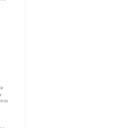
ia
y
stros