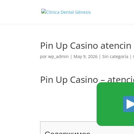
Pin Up Casino atencin 
por
wp_admin
|
May 9, 2026
|
Sin categoría
|
Pin Up Casino – atenci
Содержимое