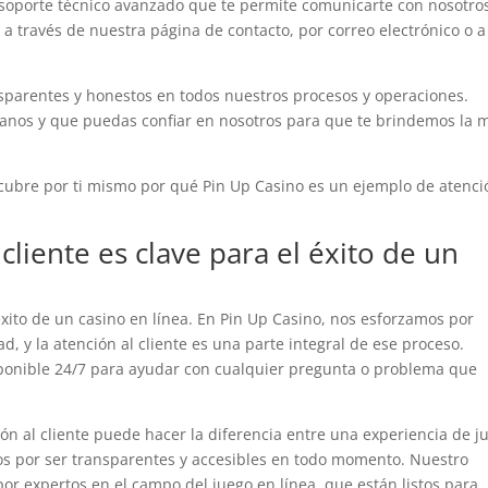
porte técnico avanzado que te permite comunicarte con nosotro
a través de nuestra página de contacto, por correo electrónico o a
sparentes y honestos en todos nuestros procesos y operaciones.
nos y que puedas confiar en nosotros para que te brindemos la 
scubre por ti mismo por qué Pin Up Casino es un ejemplo de atenci
 cliente es clave para el éxito de un
éxito de un casino en línea. En Pin Up Casino, nos esforzamos por
d, y la atención al cliente es una parte integral de ese proceso.
sponible 24/7 para ayudar con cualquier pregunta o problema que
ión al cliente puede hacer la diferencia entre una experiencia de j
mos por ser transparentes y accesibles en todo momento. Nuestro
or expertos en el campo del juego en línea, que están listos para