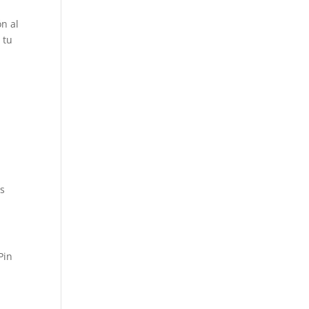
n al
 tu
us
Pin