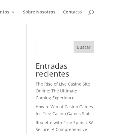
ntos
Sobre Nosotros
Contacto
Buscar
Entradas
recientes
The Rise of Live Casino Site
Online: The Ultimate
Gaming Experience
How to Win at Casino Games
for Free Casino Games Slots
Roulette with Free Spins USA
Secure: A Comprehensive