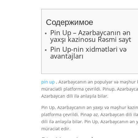
Содержимое
Pin Up – Azərbaycanın ən
yaxşı kazinosu Rəsmi sayt
Pin Up-nin xidmətləri və
avantajları
pin up
, Azərbaycanın ən populyar və məşhur ka
müraciətli platforma çevrildi. Pinup, Azərbaycan
Azərbaycan dili ilə anlaşıla bilər.
Pin Up, Azərbaycanın ən yaxşı və məşhur kazin
platforma çevrildi. Pinap az, Azərbaycan dili il
dili ilə anlaşıla bilər. Pin Up, Azərbaycanın ən
müraciət edir.