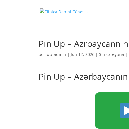
Pin Up – Azrbaycann n
por
wp_admin
|
Jun 12, 2026
|
Sin categoría
|
Pin Up – Azərbaycanın