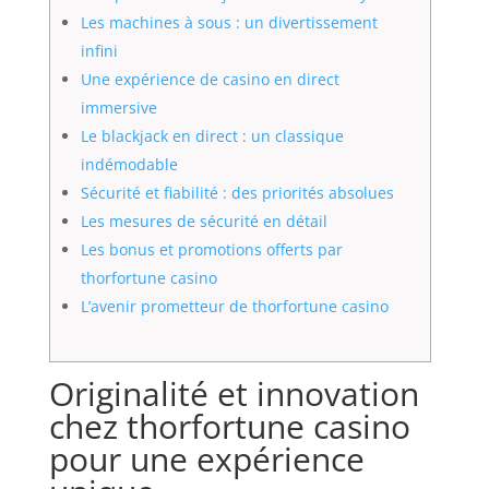
Les machines à sous : un divertissement
infini
Une expérience de casino en direct
immersive
Le blackjack en direct : un classique
indémodable
Sécurité et fiabilité : des priorités absolues
Les mesures de sécurité en détail
Les bonus et promotions offerts par
thorfortune casino
L’avenir prometteur de thorfortune casino
Originalité et innovation
chez thorfortune casino
pour une expérience