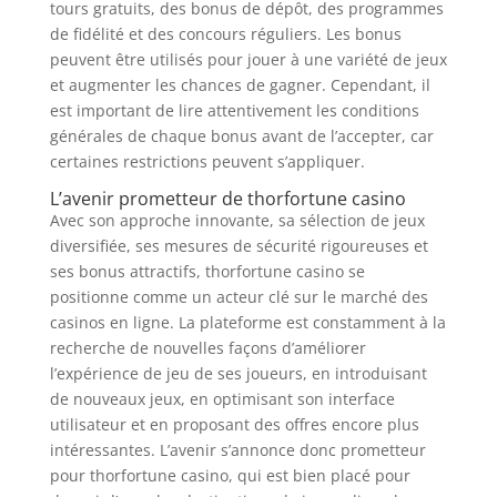
tours gratuits, des bonus de dépôt, des programmes
de fidélité et des concours réguliers. Les bonus
peuvent être utilisés pour jouer à une variété de jeux
et augmenter les chances de gagner. Cependant, il
est important de lire attentivement les conditions
générales de chaque bonus avant de l’accepter, car
certaines restrictions peuvent s’appliquer.
L’avenir prometteur de thorfortune casino
Avec son approche innovante, sa sélection de jeux
diversifiée, ses mesures de sécurité rigoureuses et
ses bonus attractifs,
thorfortune casino
se
positionne comme un acteur clé sur le marché des
casinos en ligne. La plateforme est constamment à la
recherche de nouvelles façons d’améliorer
l’expérience de jeu de ses joueurs, en introduisant
de nouveaux jeux, en optimisant son interface
utilisateur et en proposant des offres encore plus
intéressantes. L’avenir s’annonce donc prometteur
pour
thorfortune casino
, qui est bien placé pour