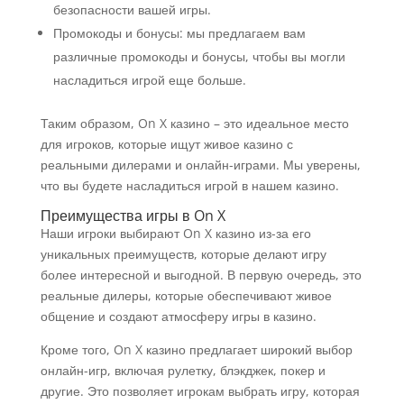
безопасности вашей игры.
Промокоды и бонусы: мы предлагаем вам
различные промокоды и бонусы, чтобы вы могли
насладиться игрой еще больше.
Таким образом, On X казино – это идеальное место
для игроков, которые ищут живое казино с
реальными дилерами и онлайн-играми. Мы уверены,
что вы будете насладиться игрой в нашем казино.
Преимущества игры в On X
Наши игроки выбирают On X казино из-за его
уникальных преимуществ, которые делают игру
более интересной и выгодной. В первую очередь, это
реальные дилеры, которые обеспечивают живое
общение и создают атмосферу игры в казино.
Кроме того, On X казино предлагает широкий выбор
онлайн-игр, включая рулетку, блэкджек, покер и
другие. Это позволяет игрокам выбрать игру, которая