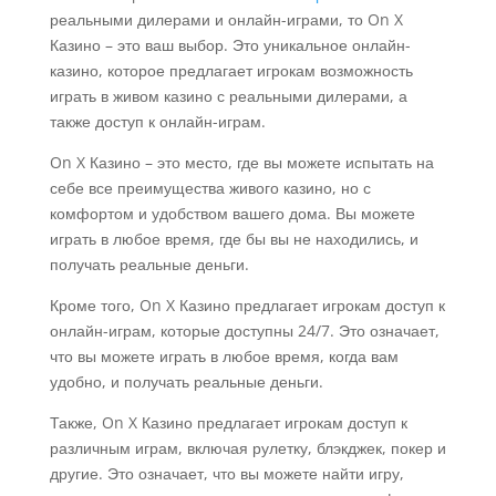
реальными дилерами и онлайн-играми, то On X
Казино – это ваш выбор. Это уникальное онлайн-
казино, которое предлагает игрокам возможность
играть в живом казино с реальными дилерами, а
также доступ к онлайн-играм.
On X Казино – это место, где вы можете испытать на
себе все преимущества живого казино, но с
комфортом и удобством вашего дома. Вы можете
играть в любое время, где бы вы не находились, и
получать реальные деньги.
Кроме того, On X Казино предлагает игрокам доступ к
онлайн-играм, которые доступны 24/7. Это означает,
что вы можете играть в любое время, когда вам
удобно, и получать реальные деньги.
Также, On X Казино предлагает игрокам доступ к
различным играм, включая рулетку, блэкджек, покер и
другие. Это означает, что вы можете найти игру,