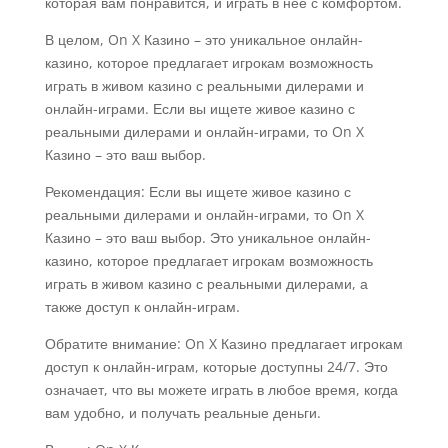
которая вам понравится, и играть в нее с комфортом.
В целом, On X Казино – это уникальное онлайн-
казино, которое предлагает игрокам возможность
играть в живом казино с реальными дилерами и
онлайн-играми. Если вы ищете живое казино с
реальными дилерами и онлайн-играми, то On X
Казино – это ваш выбор.
Рекомендация: Если вы ищете живое казино с
реальными дилерами и онлайн-играми, то On X
Казино – это ваш выбор. Это уникальное онлайн-
казино, которое предлагает игрокам возможность
играть в живом казино с реальными дилерами, а
также доступ к онлайн-играм.
Обратите внимание: On X Казино предлагает игрокам
доступ к онлайн-играм, которые доступны 24/7. Это
означает, что вы можете играть в любое время, когда
вам удобно, и получать реальные деньги.