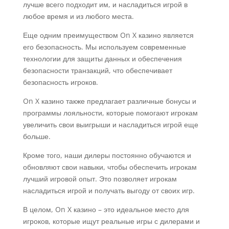
лучше всего подходит им, и насладиться игрой в
любое время и из любого места.
Еще одним преимуществом On X казино является
его безопасность. Мы используем современные
технологии для защиты данных и обеспечения
безопасности транзакций, что обеспечивает
безопасность игроков.
On X казино также предлагает различные бонусы и
программы лояльности, которые помогают игрокам
увеличить свои выигрыши и насладиться игрой еще
больше.
Кроме того, наши дилеры постоянно обучаются и
обновляют свои навыки, чтобы обеспечить игрокам
лучший игровой опыт. Это позволяет игрокам
насладиться игрой и получать выгоду от своих игр.
В целом, On X казино – это идеальное место для
игроков, которые ищут реальные игры с дилерами и