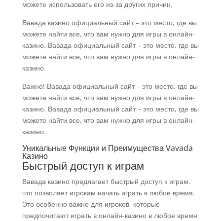
можете использовать его из-за других причин.
Вавада казино официальный сайт – это место, где вы
можете найти все, что вам нужно для игры в онлайн-
казино. Вавада официальный сайт – это место, где вы
можете найти все, что вам нужно для игры в онлайн-
казино.
Важно! Вавада официальный сайт – это место, где вы
можете найти все, что вам нужно для игры в онлайн-
казино. Вавада официальный сайт – это место, где вы
можете найти все, что вам нужно для игры в онлайн-
казино.
Уникальные Функции и Преимущества Vavada
Казино
Быстрый доступ к играм
Вавада казино предлагает быстрый доступ к играм,
что позволяет игрокам начать играть в любое время.
Это особенно важно для игроков, которые
предпочитают играть в онлайн-казино в любое время