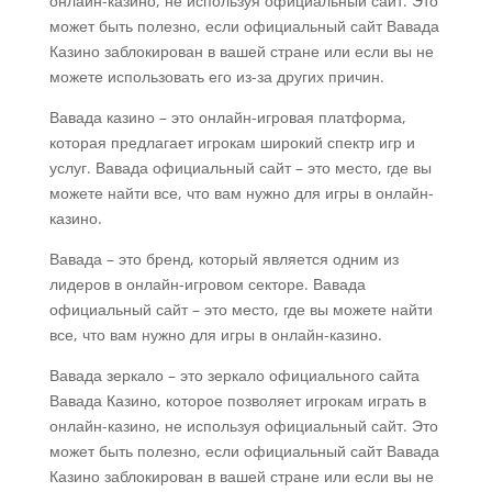
онлайн-казино, не используя официальный сайт. Это
может быть полезно, если официальный сайт Вавада
Казино заблокирован в вашей стране или если вы не
можете использовать его из-за других причин.
Вавада казино – это онлайн-игровая платформа,
которая предлагает игрокам широкий спектр игр и
услуг. Вавада официальный сайт – это место, где вы
можете найти все, что вам нужно для игры в онлайн-
казино.
Вавада – это бренд, который является одним из
лидеров в онлайн-игровом секторе. Вавада
официальный сайт – это место, где вы можете найти
все, что вам нужно для игры в онлайн-казино.
Вавада зеркало – это зеркало официального сайта
Вавада Казино, которое позволяет игрокам играть в
онлайн-казино, не используя официальный сайт. Это
может быть полезно, если официальный сайт Вавада
Казино заблокирован в вашей стране или если вы не