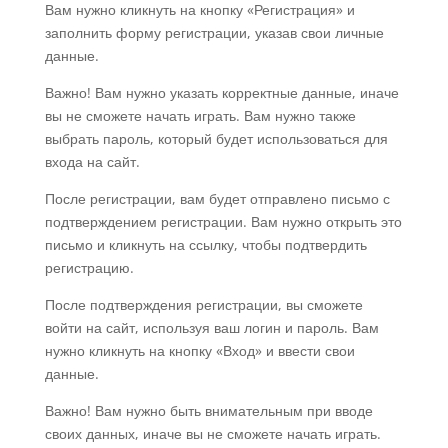
Вам нужно кликнуть на кнопку «Регистрация» и
заполнить форму регистрации, указав свои личные
данные.
Важно! Вам нужно указать корректные данные, иначе
вы не сможете начать играть. Вам нужно также
выбрать пароль, который будет использоваться для
входа на сайт.
После регистрации, вам будет отправлено письмо с
подтверждением регистрации. Вам нужно открыть это
письмо и кликнуть на ссылку, чтобы подтвердить
регистрацию.
После подтверждения регистрации, вы сможете
войти на сайт, используя ваш логин и пароль. Вам
нужно кликнуть на кнопку «Вход» и ввести свои
данные.
Важно! Вам нужно быть внимательным при вводе
своих данных, иначе вы не сможете начать играть.