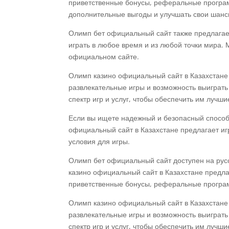
приветственные бонусы, реферальные програм
дополнительные выгоды и улучшать свои шанс
Олимп бет официальный сайт также предлагае
играть в любое время и из любой точки мира.
официальном сайте.
Олимп казино официальный сайт в Казахстане 
развлекательные игры и возможность выиграт
спектр игр и услуг, чтобы обеспечить им лучши
Если вы ищете надежный и безопасный способ 
официальный сайт в Казахстане предлагает иг
условия для игры.
Олимп бет официальный сайт доступен на русс
казино официальный сайт в Казахстане предла
приветственные бонусы, реферальные програ
Олимп казино официальный сайт в Казахстане 
развлекательные игры и возможность выиграт
спектр игр и услуг, чтобы обеспечить им лучши