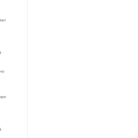
яет
й
ино
имп
й