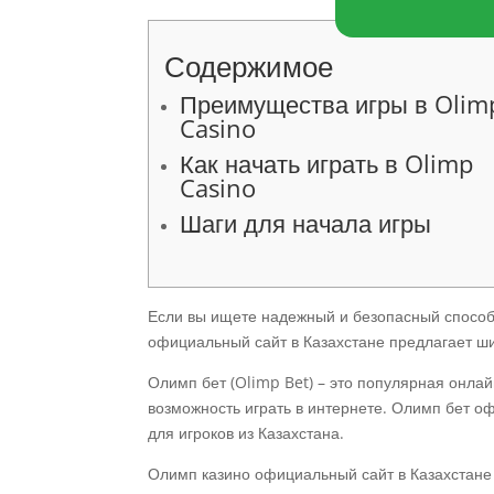
Содержимое
Преимущества игры в Olim
Casino
Как начать играть в Olimp
Casino
Шаги для начала игры
Если вы ищете надежный и безопасный способ 
официальный сайт в Казахстане предлагает шир
Олимп бет (Olimp Bet) – это популярная онлай
возможность играть в интернете. Олимп бет о
для игроков из Казахстана.
Олимп казино официальный сайт в Казахстане 