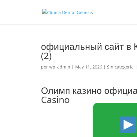
официальный сайт в К
(2)
por
wp_admin
|
May 11, 2026
|
Sin categoría
Олимп казино официа
Casino