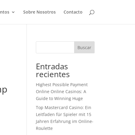
ntos
Sobre Nosotros
Contacto
Buscar
Entradas
recientes
Highest Possible Payment
mp
Online Online Casinos: A
Guide to Winning Huge
Top Mastercard Casino: Ein
Leitfaden für Spieler mit 15
Jahren Erfahrung im Online-
Roulette