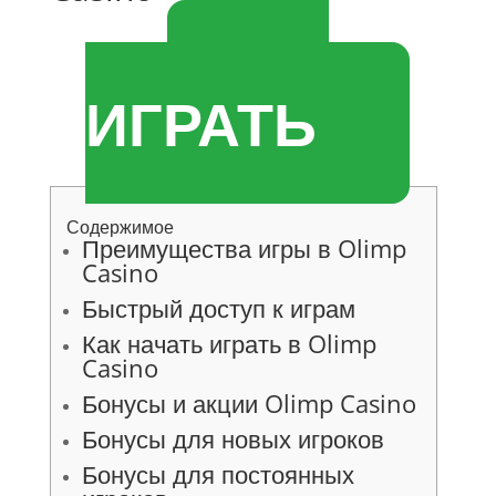
ИГРАТЬ
Содержимое
Преимущества игры в Olimp
Casino
Быстрый доступ к играм
Как начать играть в Olimp
Casino
Бонусы и акции Olimp Casino
Бонусы для новых игроков
Бонусы для постоянных