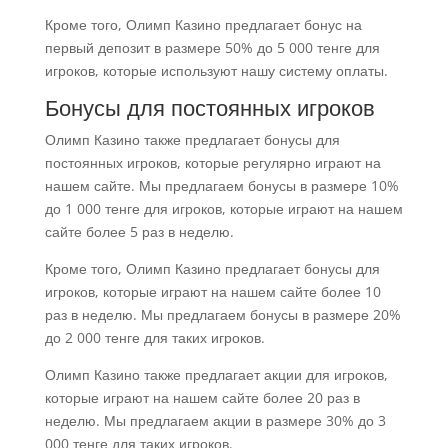
Кроме того, Олимп Казино предлагает бонус на
первый депозит в размере 50% до 5 000 тенге для
игроков, которые используют нашу систему оплаты.
Бонусы для постоянных игроков
Олимп Казино также предлагает бонусы для
постоянных игроков, которые регулярно играют на
нашем сайте. Мы предлагаем бонусы в размере 10%
до 1 000 тенге для игроков, которые играют на нашем
сайте более 5 раз в неделю.
Кроме того, Олимп Казино предлагает бонусы для
игроков, которые играют на нашем сайте более 10
раз в неделю. Мы предлагаем бонусы в размере 20%
до 2 000 тенге для таких игроков.
Олимп Казино также предлагает акции для игроков,
которые играют на нашем сайте более 20 раз в
неделю. Мы предлагаем акции в размере 30% до 3
000 тенге для таких игроков.